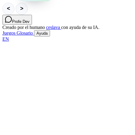
que facilita
el uso de
<
>
WebGL
para
renderizar
Profe Dev
gráficos
Creado por el humano
ceslava
con ayuda de su IA.
3D en el
Juegos
Glosario
Ayuda
navegador.
EN