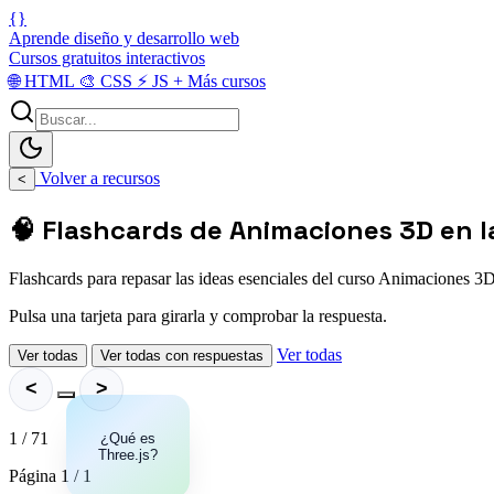
{}
Aprende diseño y desarrollo web
Cursos gratuitos interactivos
🌐
HTML
🎨
CSS
⚡
JS
+
Más cursos
Volver a recursos
<
🧠 Flashcards de Animaciones 3D en 
Flashcards para repasar las ideas esenciales del curso Animaciones 3
Pulsa una tarjeta para girarla y comprobar la respuesta.
Ver todas
Ver todas
Ver todas con respuestas
<
>
1 / 71
¿Qué es
Es una
Three.js?
biblioteca
de
Página 1 / 1
JavaScript