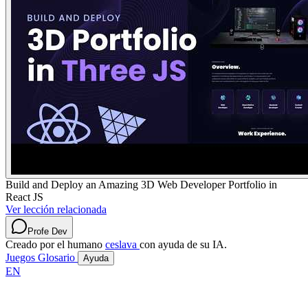
Build and Deploy an Amazing 3D Web Developer Portfolio in
React JS
Ver lección relacionada
Profe Dev
Creado por el humano
ceslava
con ayuda de su IA.
Juegos
Glosario
Ayuda
EN