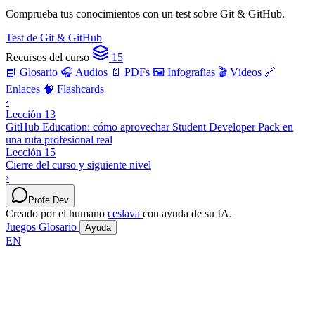
Comprueba tus conocimientos con un test sobre Git & GitHub.
Test de Git & GitHub
Recursos del curso
15
📘 Glosario
🎧 Audios
📄 PDFs
🖼️ Infografías
🎬 Vídeos
🔗
Enlaces
🧠 Flashcards
‹
Lección 13
GitHub Education: cómo aprovechar Student Developer Pack en
una ruta profesional real
Lección 15
Cierre del curso y siguiente nivel
›
Profe Dev
Creado por el humano
ceslava
con ayuda de su IA.
Juegos
Glosario
Ayuda
EN