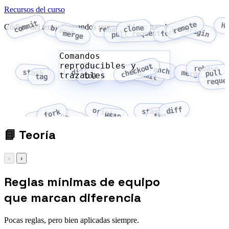
Recursos del curso
commit
remote
H
Código del tema: Comandos reproducibles y trazables
clone
branch
origin
rebase
fork
pull request
merge
Comandos
reproducibles y
checkout
branch
rebase
diff
commit
stash
pull
merge
trazables
log
tag
reque
diff
origin
stash
fork
remote
tag
HEAD
clone
📘
Teoría
‹
›
Reglas mínimas de equipo
que marcan diferencia
Pocas reglas, pero bien aplicadas siempre.