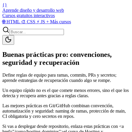
{}
Aprende diseño y desarrollo web
Cursos gratuitos interactivos
🌐
HTML
🎨
CSS
⚡
JS
+
Más cursos
Buenas prácticas pro: convenciones,
seguridad y recuperación
Define reglas de equipo para ramas, commits, PRs y secretos;
aprende estrategias de recuperación cuando algo se rompe.
Un equipo rápido no es el que comete menos errores, sino el que los
detecta y recupera antes gracias a reglas claras.
Las mejores prácticas en Git/GitHub combinan convención,
automatización y seguridad: naming de ramas, protección de main,
CI obligatoria y cero secretos en repos.
Si vas a desplegar desde repositorio, enlaza estas prácticas con <a
href="/curso/hosting-dominios">el curso de Hosting y