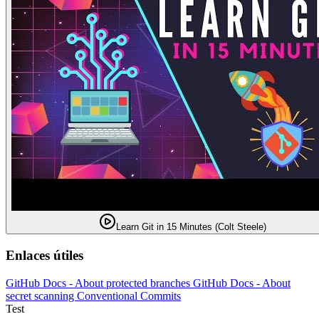
Learn Git in 15 Minutes (Colt Steele)
Enlaces útiles
GitHub Docs - About protected branches
GitHub Docs - About
secret scanning
Conventional Commits
Test