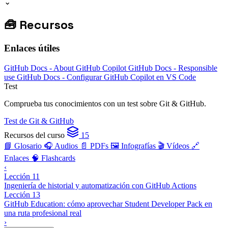
⌄
🧰
Recursos
Enlaces útiles
GitHub Docs - About GitHub Copilot
GitHub Docs - Responsible
use
GitHub Docs - Configurar GitHub Copilot en VS Code
Test
Comprueba tus conocimientos con un test sobre Git & GitHub.
Test de Git & GitHub
Recursos del curso
15
📘 Glosario
🎧 Audios
📄 PDFs
🖼️ Infografías
🎬 Vídeos
🔗
Enlaces
🧠 Flashcards
‹
Lección 11
Ingeniería de historial y automatización con GitHub Actions
Lección 13
GitHub Education: cómo aprovechar Student Developer Pack en
una ruta profesional real
›