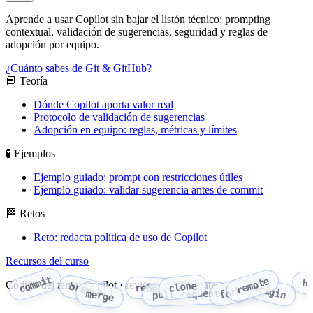
Aprende a usar Copilot sin bajar el listón técnico: prompting
contextual, validación de sugerencias, seguridad y reglas de
adopción por equipo.
¿Cuánto sabes de Git & GitHub?
📘 Teoría
Dónde Copilot aporta valor real
Protocolo de validación de sugerencias
Adopción en equipo: reglas, métricas y límites
🧪 Ejemplos
Ejemplo guiado: prompt con restricciones útiles
Ejemplo guiado: validar sugerencia antes de commit
🏁 Retos
Reto: redacta política de uso de Copilot
Recursos del curso
commit
remote
H
Código del tema: Copilot · review · quality gate
clone
branch
origin
rebase
fork
pull request
merge