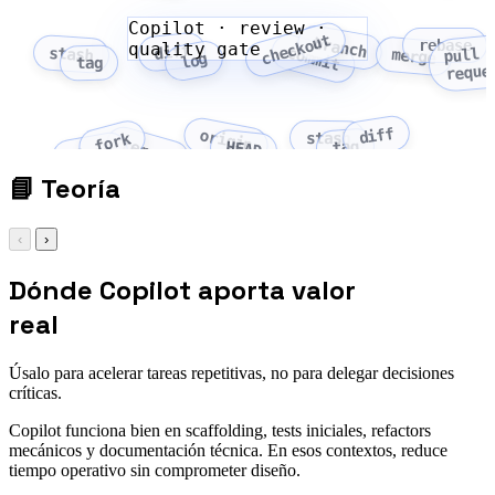
Copilot · review ·
checkout
branch
rebase
quality gate
diff
commit
stash
pull
merge
log
tag
reque
diff
origin
stash
fork
remote
tag
HEAD
clone
📘
Teoría
‹
›
Dónde Copilot aporta valor
real
Úsalo para acelerar tareas repetitivas, no para delegar decisiones
críticas.
Copilot funciona bien en scaffolding, tests iniciales, refactors
mecánicos y documentación técnica. En esos contextos, reduce
tiempo operativo sin comprometer diseño.