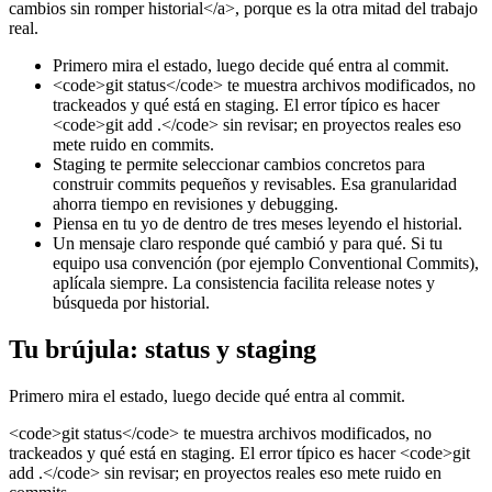
cambios sin romper historial</a>, porque es la otra mitad del trabajo
real.
Primero mira el estado, luego decide qué entra al commit.
<code>git status</code> te muestra archivos modificados, no
trackeados y qué está en staging. El error típico es hacer
<code>git add .</code> sin revisar; en proyectos reales eso
mete ruido en commits.
Staging te permite seleccionar cambios concretos para
construir commits pequeños y revisables. Esa granularidad
ahorra tiempo en revisiones y debugging.
Piensa en tu yo de dentro de tres meses leyendo el historial.
Un mensaje claro responde qué cambió y para qué. Si tu
equipo usa convención (por ejemplo Conventional Commits),
aplícala siempre. La consistencia facilita release notes y
búsqueda por historial.
Tu brújula: status y staging
Primero mira el estado, luego decide qué entra al commit.
<code>git status</code> te muestra archivos modificados, no
trackeados y qué está en staging. El error típico es hacer <code>git
add .</code> sin revisar; en proyectos reales eso mete ruido en