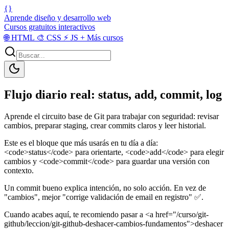
{}
Aprende diseño y desarrollo web
Cursos gratuitos interactivos
🌐
HTML
🎨
CSS
⚡
JS
+
Más cursos
Flujo diario real: status, add, commit, log
Aprende el circuito base de Git para trabajar con seguridad: revisar
cambios, preparar staging, crear commits claros y leer historial.
Este es el bloque que más usarás en tu día a día:
<code>status</code> para orientarte, <code>add</code> para elegir
cambios y <code>commit</code> para guardar una versión con
contexto.
Un commit bueno explica intención, no solo acción. En vez de
"cambios", mejor "corrige validación de email en registro" ✅.
Cuando acabes aquí, te recomiendo pasar a <a href="/curso/git-
github/leccion/git-github-deshacer-cambios-fundamentos">deshacer