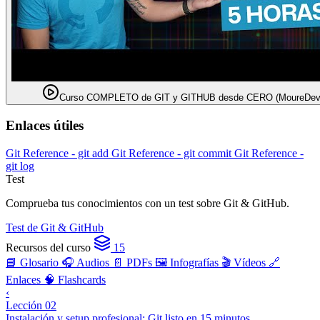
Curso COMPLETO de GIT y GITHUB desde CERO (MoureDev
Enlaces útiles
Git Reference - git add
Git Reference - git commit
Git Reference -
git log
Test
Comprueba tus conocimientos con un test sobre Git & GitHub.
Test de Git & GitHub
Recursos del curso
15
📘 Glosario
🎧 Audios
📄 PDFs
🖼️ Infografías
🎬 Vídeos
🔗
Enlaces
🧠 Flashcards
‹
Lección 02
Instalación y setup profesional: Git listo en 15 minutos