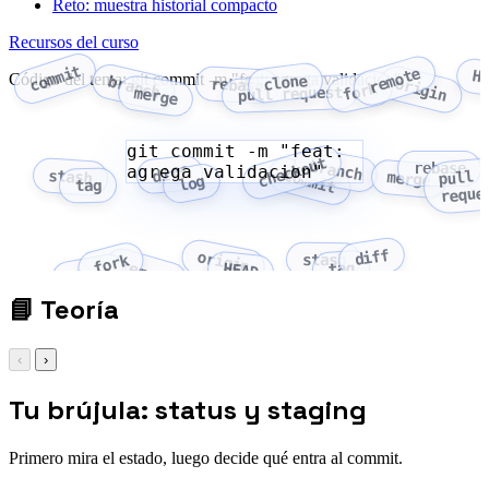
Reto: muestra historial compacto
Recursos del curso
commit
remote
H
Código del tema: git commit -m "feat: agrega validacion"
clone
branch
origin
rebase
fork
pull request
merge
git commit -m "feat:
checkout
branch
rebase
agrega validacion"
diff
commit
stash
pull
merge
log
tag
reque
diff
origin
stash
fork
remote
tag
HEAD
clone
📘
Teoría
‹
›
Tu brújula: status y staging
Primero mira el estado, luego decide qué entra al commit.