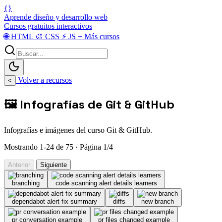
{}
Aprende diseño y desarrollo web
Cursos gratuitos interactivos
🌐
HTML
🎨
CSS
⚡
JS
+
Más cursos
Volver a recursos
<
🖼️ Infografías de Git & GitHub
Infografías e imágenes del curso Git & GitHub.
Mostrando 1-24 de 75 · Página 1/4
Anterior
Siguiente
branching
code scanning alert details learners
dependabot alert fix summary
diffs
new branch
pr conversation example
pr files changed example