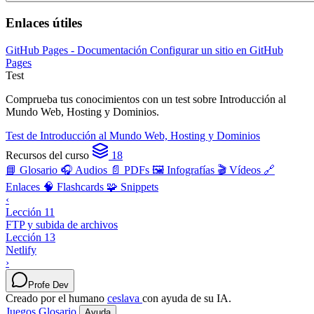
Enlaces útiles
GitHub Pages - Documentación
Configurar un sitio en GitHub
Pages
Test
Comprueba tus conocimientos con un test sobre Introducción al
Mundo Web, Hosting y Dominios.
Test de Introducción al Mundo Web, Hosting y Dominios
Recursos del curso
18
📘 Glosario
🎧 Audios
📄 PDFs
🖼️ Infografías
🎬 Vídeos
🔗
Enlaces
🧠 Flashcards
🧩 Snippets
‹
Lección 11
FTP y subida de archivos
Lección 13
Netlify
›
Profe Dev
Creado por el humano
ceslava
con ayuda de su IA.
Juegos
Glosario
Ayuda