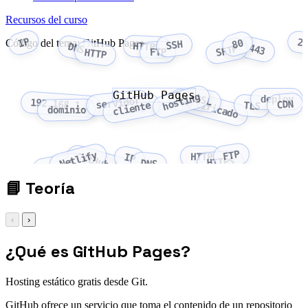
Recursos del curso
IP
2
Código del tema: GitHub Pages
80
SSH
HTTPS
DNS
443
SFTP
FTP
HTTP
GitHub Pages
hosting
deploy
SSL
certificado
servidor
192.168.1.1
CDN
cliente
TLS
dominio
FTP
Netlify
GitHub Pages
HTTP
IP
HTTPS
DNS
Vercel
📘
Teoría
‹
›
¿Qué es GitHub Pages?
Hosting estático gratis desde Git.
GitHub ofrece un servicio que toma el contenido de un repositorio