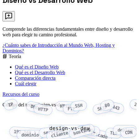
Diseño vs Desarrollo Web
Comprende las diferencias fundamentales entre diseño y desarrollo
web para elegir tu camino profesional.
¿Cuánto sabes de Introducción al Mundo Web, Hosting y
Dominios?
📘 Teoría
Qué es el Diseño Web
Qué es el Desarrollo Web
Comparación directa
Cuál elegir
Recursos del curso
IP
2
Código del tema: design-vs-dev
80
SSH
HTTPS
DNS
443
SFTP
FTP
HTTP
design-vs-dev
hosting
deploy
SSL
certificado
servidor
192.168.1.1
CDN
cliente
TLS
dominio