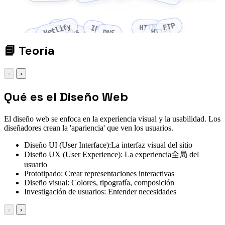
FTP
Netlify
GitHub Pages
HTTP
IP
HTTPS
DNS
Vercel
📘
Teoría
‹
›
Qué es el Diseño Web
El diseño web se enfoca en la experiencia visual y la usabilidad. Los
diseñadores crean la 'apariencia' que ven los usuarios.
Diseño UI (User Interface):La interfaz visual del sitio
Diseño UX (User Experience): La experiencia全局 del
usuario
Prototipado: Crear representaciones interactivas
Diseño visual: Colores, tipografía, composición
Investigación de usuarios: Entender necesidades
‹
›