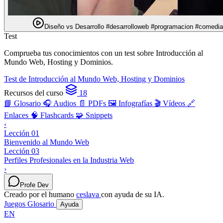
Diseño vs Desarrollo #desarrolloweb #programacion #comedia
Test
Comprueba tus conocimientos con un test sobre Introducción al
Mundo Web, Hosting y Dominios.
Test de Introducción al Mundo Web, Hosting y Dominios
Recursos del curso
18
📘 Glosario
🎧 Audios
📄 PDFs
🖼️ Infografías
🎬 Vídeos
🔗
Enlaces
🧠 Flashcards
🧩 Snippets
‹
Lección 01
Bienvenido al Mundo Web
Lección 03
Perfiles Profesionales en la Industria Web
›
Profe Dev
Creado por el humano
ceslava
con ayuda de su IA.
Juegos
Glosario
Ayuda
EN