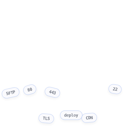
22
80
443
SFTP
deploy
CDN
TLS