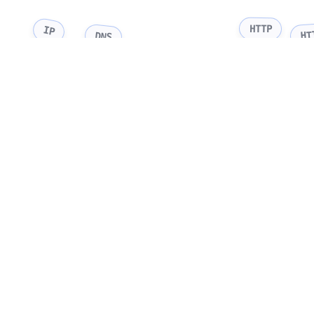
HTTP
IP
HT
DNS