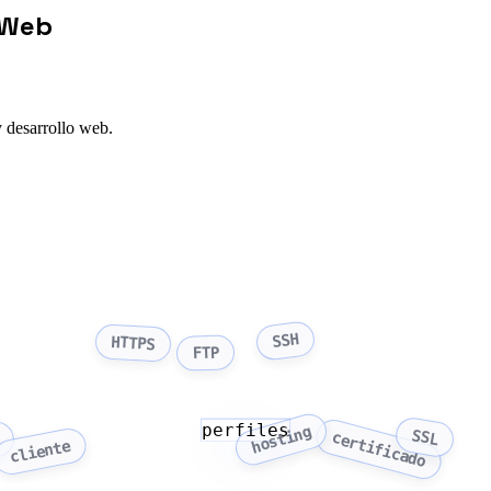
a Web
y desarrollo web.
SSH
HTTPS
FTP
perfiles
hosting
SSL
certificado
cliente