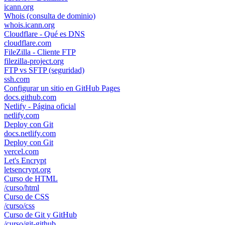
icann.org
Whois (consulta de dominio)
whois.icann.org
Cloudflare - Qué es DNS
cloudflare.com
FileZilla - Cliente FTP
filezilla-project.org
FTP vs SFTP (seguridad)
ssh.com
Configurar un sitio en GitHub Pages
docs.github.com
Netlify - Página oficial
netlify.com
Deploy con Git
docs.netlify.com
Deploy con Git
vercel.com
Let's Encrypt
letsencrypt.org
Curso de HTML
/curso/html
Curso de CSS
/curso/css
Curso de Git y GitHub
/curso/git-github