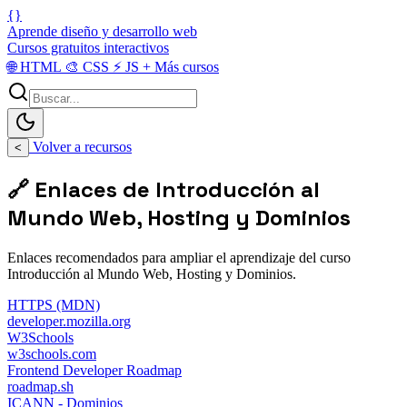
{}
Aprende diseño y desarrollo web
Cursos gratuitos interactivos
🌐
HTML
🎨
CSS
⚡
JS
+
Más cursos
Volver a recursos
<
🔗 Enlaces de Introducción al
Mundo Web, Hosting y Dominios
Enlaces recomendados para ampliar el aprendizaje del curso
Introducción al Mundo Web, Hosting y Dominios.
HTTPS (MDN)
developer.mozilla.org
W3Schools
w3schools.com
Frontend Developer Roadmap
roadmap.sh
ICANN - Dominios