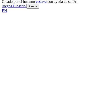
Creado por el humano
ceslava
con ayuda de su IA.
Juegos
Glosario
Ayuda
EN