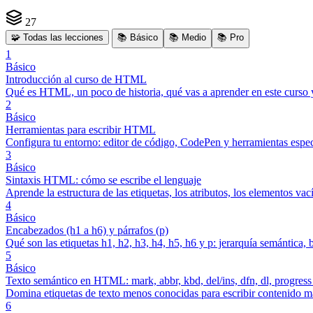
27
🧩
Todas las lecciones
📚
Básico
📚
Medio
📚
Pro
1
Básico
Introducción al curso de HTML
Qué es HTML, un poco de historia, qué vas a aprender en este curso y
2
Básico
Herramientas para escribir HTML
Configura tu entorno: editor de código, CodePen y herramientas espec
3
Básico
Sintaxis HTML: cómo se escribe el lenguaje
Aprende la estructura de las etiquetas, los atributos, los elementos v
4
Básico
Encabezados (h1 a h6) y párrafos (p)
Qué son las etiquetas h1, h2, h3, h4, h5, h6 y p: jerarquía semántica, b
5
Básico
Texto semántico en HTML: mark, abbr, kbd, del/ins, dfn, dl, progress
Domina etiquetas de texto menos conocidas para escribir contenido más
6