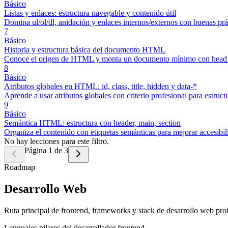
Básico
Listas y enlaces: estructura navegable y contenido útil
Domina ul/ol/dl, anidación y enlaces internos/externos con buenas prá
7
Básico
Historia y estructura básica del documento HTML
Conoce el origen de HTML y monta un documento mínimo con head y
8
Básico
Atributos globales en HTML: id, class, title, hidden y data-*
Aprende a usar atributos globales con criterio profesional para estru
9
Básico
Semántica HTML: estructura con header, main, section
Organiza el contenido con etiquetas semánticas para mejorar accesib
No hay lecciones para este filtro.
Página 1 de 3
Roadmap
Desarrollo Web
Ruta principal de frontend, frameworks y stack de desarrollo web prof
Lenguajes pilares del desarrollador frontend