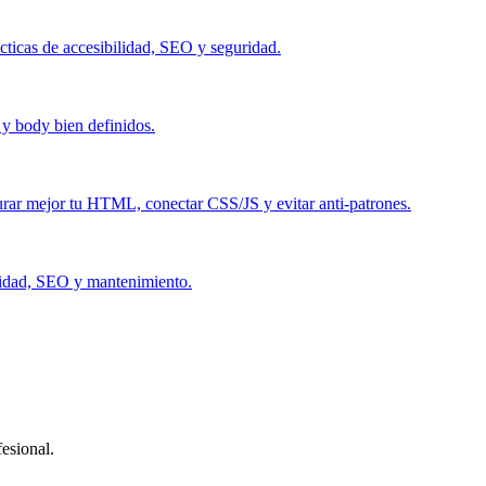
cticas de accesibilidad, SEO y seguridad.
 body bien definidos.
cturar mejor tu HTML, conectar CSS/JS y evitar anti-patrones.
ilidad, SEO y mantenimiento.
esional.