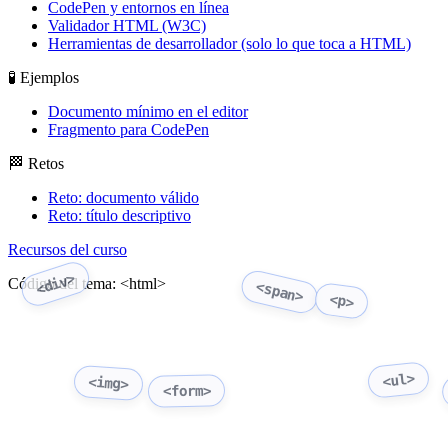
CodePen y entornos en línea
Validador HTML (W3C)
Herramientas de desarrollador (solo lo que toca a HTML)
🧪 Ejemplos
Documento mínimo en el editor
Fragmento para CodePen
🏁 Retos
Reto: documento válido
Reto: título descriptivo
Recursos del curso
<div>
Código del tema: <html>
<span>
<p>
<ul>
<img>
<form>