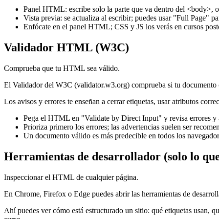
Panel HTML: escribe solo la parte que va dentro del <body>, 
Vista previa: se actualiza al escribir; puedes usar "Full Page" pa
Enfócate en el panel HTML; CSS y JS los verás en cursos poste
Validador HTML (W3C)
Comprueba que tu HTML sea válido.
El Validador del W3C (validator.w3.org) comprueba si tu documento 
Los avisos y errores te enseñan a cerrar etiquetas, usar atributos corre
Pega el HTML en "Validate by Direct Input" y revisa errores y 
Prioriza primero los errores; las advertencias suelen ser recome
Un documento válido es más predecible en todos los navegador
Herramientas de desarrollador (solo lo q
Inspeccionar el HTML de cualquier página.
En Chrome, Firefox o Edge puedes abrir las herramientas de desarrol
Ahí puedes ver cómo está estructurado un sitio: qué etiquetas usan, qu