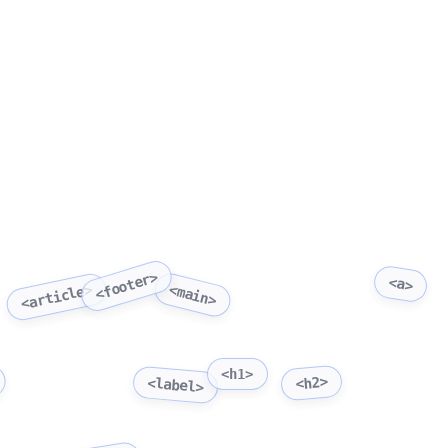
<footer>
<a>
<main>
<article>
<h1>
<h2>
<label>