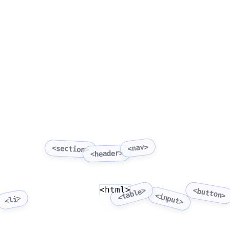
<nav>
<section>
<header>
<html>
<button>
<table>
<input>
<li>