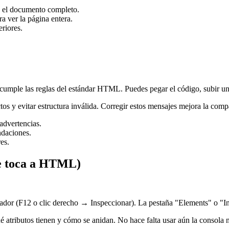
o el documento completo.
ra ver la página entera.
riores.
cumple las reglas del estándar HTML. Puedes pegar el código, subir u
ctos y evitar estructura inválida. Corregir estos mensajes mejora la compa
advertencias.
ndaciones.
es.
ue toca a HTML)
lador (F12 o clic derecho → Inspeccionar). La pestaña "Elements" o "I
é atributos tienen y cómo se anidan. No hace falta usar aún la consola 