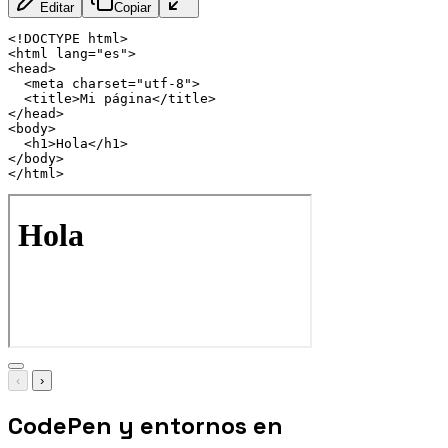
Editar
Copiar
<!
DOCTYPE
html
>
<
html
lang
=
"
es
"
>
<
head
>
<
meta
charset
=
"
utf-8
"
>
<
title
>
Mi página
</
title
>
</
head
>
<
body
>
<
h1
>
Hola
</
h1
>
</
body
>
</
html
>
‹
›
CodePen y entornos en