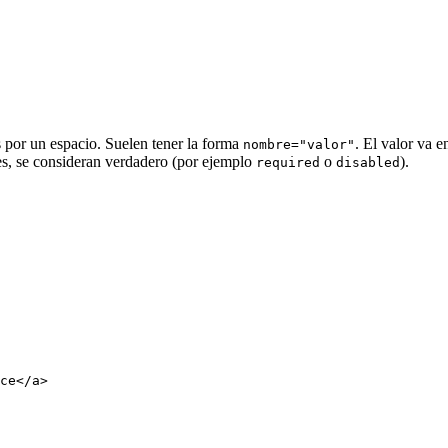
s por un espacio. Suelen tener la forma
. El valor va 
nombre="valor"
tes, se consideran verdadero (por ejemplo
o
).
required
disabled
ce
</
a
>