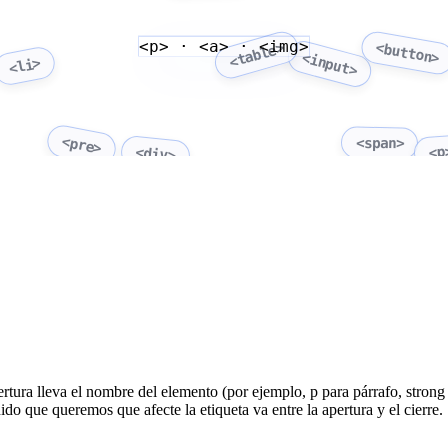
<p> · <a> · <img>
<button>
<table>
<input>
<li>
<pre>
<span>
<p
<div>
tura lleva el nombre del elemento (por ejemplo, p para párrafo, strong p
ido que queremos que afecte la etiqueta va entre la apertura y el cierre.