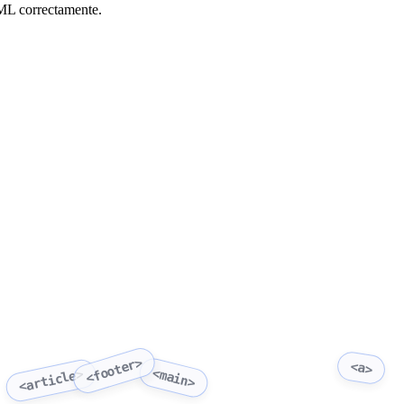
HTML correctamente.
<footer>
<a>
<main>
<article>