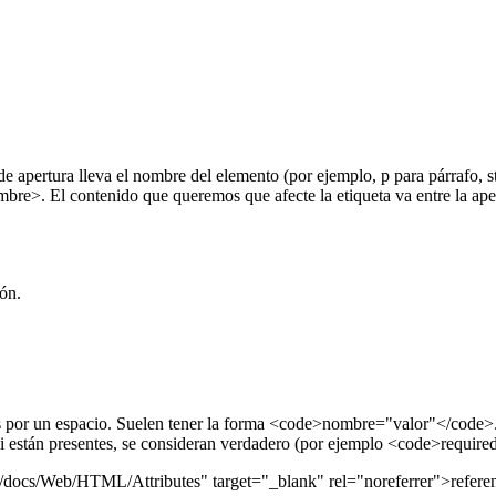
e apertura lleva el nombre del elemento (por ejemplo, p para párrafo, str
bre>. El contenido que queremos que afecte la etiqueta va entre la apert
ón.
os por un espacio. Suelen tener la forma <code>nombre="valor"</code>. 
 si están presentes, se consideran verdadero (por ejemplo <code>requi
rg/es/docs/Web/HTML/Attributes" target="_blank" rel="noreferrer">ref