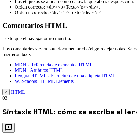
Las etiquetas se anidan como cajas: la que abres después cierra 
Orden correcto: <div><p>Texto</p></div>.
Orden incorrecto: <div><p>Texto</div></p>.
Comentarios HTML
Texto que el navegador no muestra.
Los comentarios sirven para documentar el código o dejar notas. Se es
misma sintaxis.
MDN - Referencia de elementos HTML
MDN - Atributos HTML
LenguajeHTML - Estructura de una etiqueta HTML
W3Schools - HTML Elements
HTML
<
03
Sintaxis HTML: cómo se escribe el le