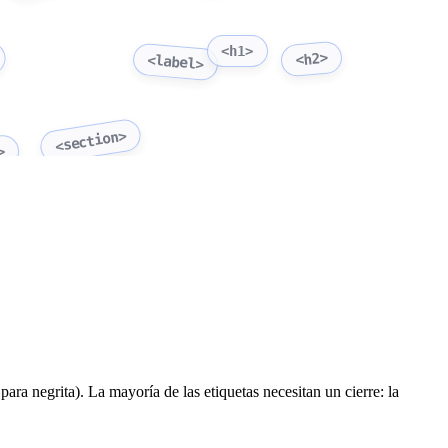
<h1>
<h2>
<label>
<section>
>
ara negrita). La mayoría de las etiquetas necesitan un cierre: la