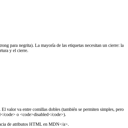
ong para negrita). La mayoría de las etiquetas necesitan un cierre: la
ura y el cierre.
El valor va entre comillas dobles (también se permiten simples, pero
red</code> o <code>disabled</code>).
erencia de atributos HTML en MDN</a>.