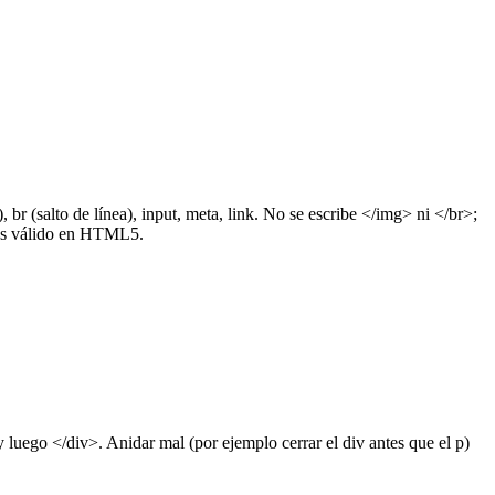
r (salto de línea), input, meta, link. No se escribe </img> ni </br>;
n es válido en HTML5.
y luego </div>. Anidar mal (por ejemplo cerrar el div antes que el p)