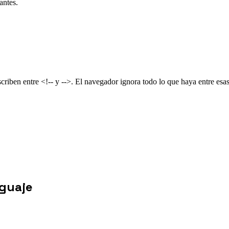
antes.
criben entre <!-- y -->. El navegador ignora todo lo que haya entre es
nguaje