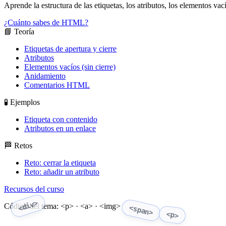
Aprende la estructura de las etiquetas, los atributos, los elementos v
¿Cuánto sabes de HTML?
📘 Teoría
Etiquetas de apertura y cierre
Atributos
Elementos vacíos (sin cierre)
Anidamiento
Comentarios HTML
🧪 Ejemplos
Etiqueta con contenido
Atributos en un enlace
🏁 Retos
Reto: cerrar la etiqueta
Reto: añadir un atributo
Recursos del curso
<div>
Código del tema: <p> · <a> · <img>
<span>
<p>