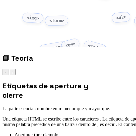
<ul>
<img>
<form>
<em>
<code>
<strong>
📘
Teoría
‹
›
Etiquetas de apertura y
cierre
La parte esencial: nombre entre menor que y mayor que.
Una etiqueta HTML se escribe entre los caracteres . La etiqueta de aper
misma palabra precedida de una barra / dentro de , es decir . El conten
Apertura: (por ejemplo