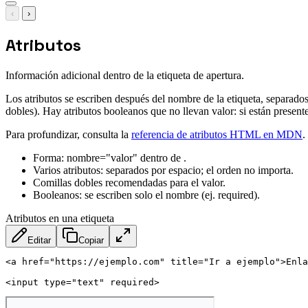
‹
›
Atributos
Información adicional dentro de la etiqueta de apertura.
Los atributos se escriben después del nombre de la etiqueta, separado
dobles). Hay atributos booleanos que no llevan valor: si están presen
Para profundizar, consulta la
referencia de atributos HTML en MDN
.
Forma: nombre="valor" dentro de .
Varios atributos: separados por espacio; el orden no importa.
Comillas dobles recomendadas para el valor.
Booleanos: se escriben solo el nombre (ej. required).
Atributos en una etiqueta
Editar
Copiar
<
a
href
=
"
https://ejemplo.com
"
title
=
"
Ir a ejemplo
"
>
Enla
<
input
type
=
"
text
"
required
>