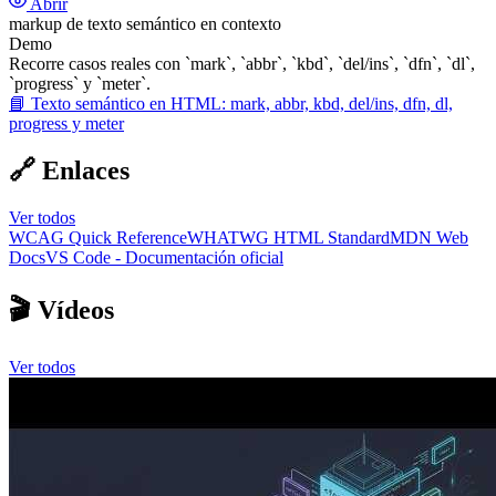
Abrir
markup de texto semántico en contexto
Demo
Recorre casos reales con `mark`, `abbr`, `kbd`, `del/ins`, `dfn`, `dl`,
`progress` y `meter`.
📘
Texto semántico en HTML: mark, abbr, kbd, del/ins, dfn, dl,
progress y meter
🔗 Enlaces
Ver todos
WCAG Quick Reference
WHATWG HTML Standard
MDN Web
Docs
VS Code - Documentación oficial
🎬 Vídeos
Ver todos