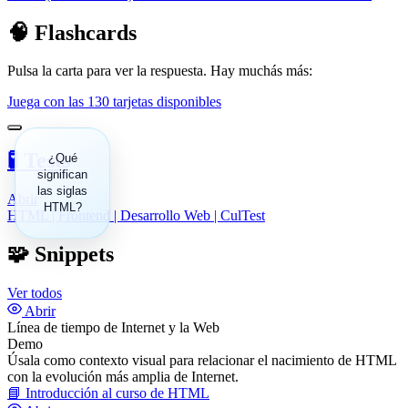
🧠 Flashcards
Pulsa la carta para ver la respuesta. Hay muchás más:
Juega con las 130 tarjetas disponibles
🧪 Tests
HyperText
¿Qué
significan
Markup
las siglas
Language
Abrir
(Lenguaje
HTML?
HTML | Frontend | Desarrollo Web | CulTest
de Marcas
de
🧩 Snippets
Hipertexto).
Ver todos
Abrir
Línea de tiempo de Internet y la Web
Demo
Úsala como contexto visual para relacionar el nacimiento de HTML
con la evolución más amplia de Internet.
📘
Introducción al curso de HTML