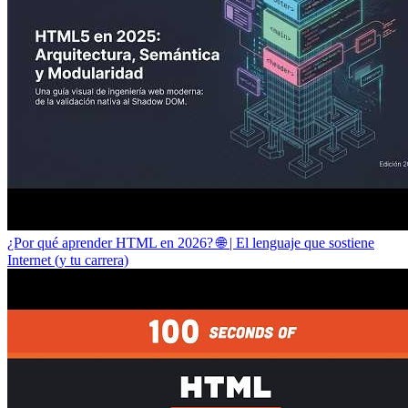
¿Por qué aprender HTML en 2026? 🌐 | El lenguaje que sostiene
Internet (y tu carrera)