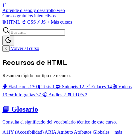
{}
Aprende diseño y desarrollo web
Cursos gratuitos interactivos
🌐
HTML
🎨
CSS
⚡
JS
+
Más cursos
Volver al curso
<
Recursos de HTML
Resumen rápido por tipo de recurso.
🧠 Flashcards
130
🧪 Tests
1
🧩 Snippets
12
🔗 Enlaces
14
🎬 Vídeos
19
🖼️ Infografías
37
🎧 Audios
2
📄 PDFs
2
📘 Glosario
Consulta el significado del vocabulario técnico de este curso.
A11Y (Accesibilidad)
ARIA
Atributo
Atributos Globales
+ más