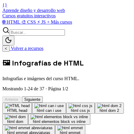
{}
Aprende diseño y desarrollo web
Cursos gratuitos interactivos
🌐
HTML
🎨
CSS
⚡
JS
+
Más cursos
Volver a recursos
<
🖼️ Infografías de HTML
Infografías e imágenes del curso HTML.
Mostrando 1-24 de 37 · Página 1/2
Anterior
Siguiente
HTML head
html can i use
html css js
html dom 2
html dom
html elementos block vs inline
html emmet abreviaturas
html emmet