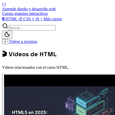
{}
Aprende diseño y desarrollo web
Cursos gratuitos interactivos
🌐
HTML
🎨
CSS
⚡
JS
+
Más cursos
Volver a recursos
<
🎬 Vídeos de HTML
Vídeos relacionados con el curso HTML.