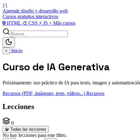
{}
Aprende diseño y desarrollo web
Cursos gratuitos interactivos
🌐
HTML
🎨
CSS
⚡
JS
+
Más cursos
Inicio
<
Curso de IA Generativa
Próximamente: uso práctico de IA para texto, imagen y automatización
Recursos (PDF, imágenes, tests, vídeos...)
Recursos
Lecciones
0
🧩
Todas las lecciones
No hay lecciones para este filtro.