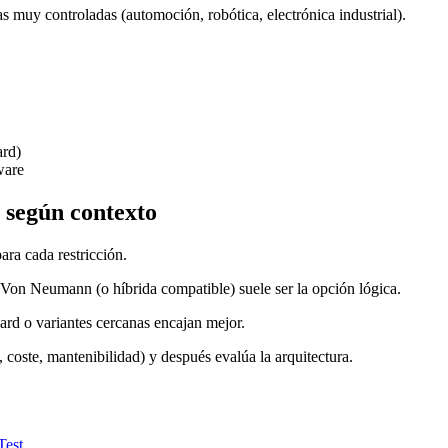
s muy controladas (automoción, robótica, electrónica industrial).
ard)
ware
a según contexto
ara cada restricción.
o, Von Neumann (o híbrida compatible) suele ser la opción lógica.
ard o variantes cercanas encajan mejor.
 coste, mantenibilidad) y después evalúa la arquitectura.
Test