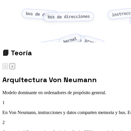
instrucc
bus de datos
bus de direcciones
kernel
sistema operativo
proceso
📘
Teoría
‹
›
Arquitectura Von Neumann
Modelo dominante en ordenadores de propósito general.
1
En Von Neumann, instrucciones y datos comparten memoria y bus. Est
2