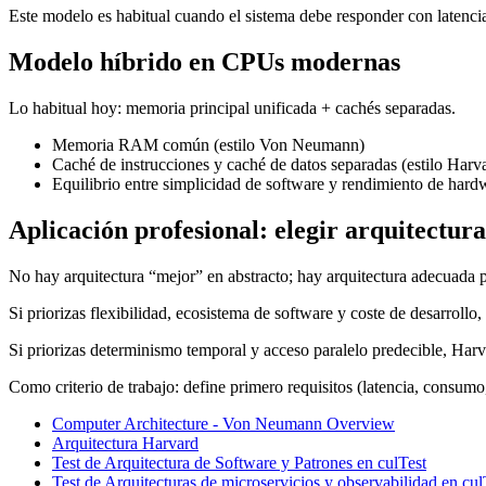
Este modelo es habitual cuando el sistema debe responder con latencia
Modelo híbrido en CPUs modernas
Lo habitual hoy: memoria principal unificada + cachés separadas.
Memoria RAM común (estilo Von Neumann)
Caché de instrucciones y caché de datos separadas (estilo Harv
Equilibrio entre simplicidad de software y rendimiento de hard
Aplicación profesional: elegir arquitectur
No hay arquitectura “mejor” en abstracto; hay arquitectura adecuada p
Si priorizas flexibilidad, ecosistema de software y coste de desarroll
Si priorizas determinismo temporal y acceso paralelo predecible, Harv
Como criterio de trabajo: define primero requisitos (latencia, consumo,
Computer Architecture - Von Neumann Overview
Arquitectura Harvard
Test de Arquitectura de Software y Patrones en culTest
Test de Arquitecturas de microservicios y observabilidad en cul