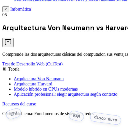
Informática
<
05
Arquitectura Von Neumann vs Harvard
Comprende las dos arquitecturas clásicas del computador, sus ventaja
Test de Desarrollo Web (CulTest)
📘 Teoría
Arquitectura Von Neumann
Arquitectura Harvard
Modelo híbrido en CPUs modernas
Aplicación profesional: elegir arquitectura según contexto
Recursos del curso
CPU
Código del tema: Fundamentos de sistemas y redes
RAM
disco duro