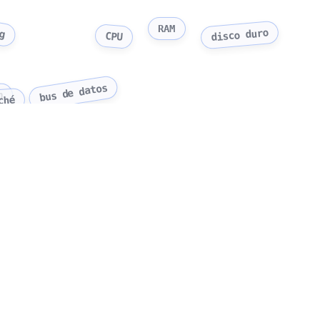
ng
RAM
disco duro
CPU
bus de datos
n
ché