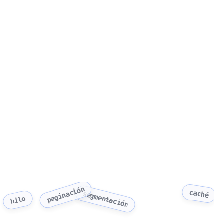
paginación
caché
segmentación
hilo