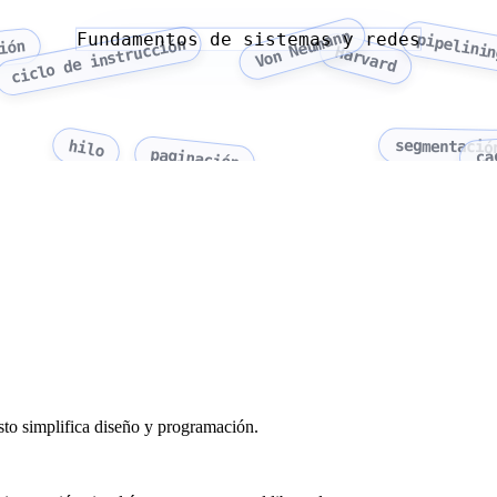
Von Neumann
Fundamentos de sistemas y redes
pipelini
ciclo de instrucción
ión
Harvard
segmentació
hilo
paginación
ca
o simplifica diseño y programación.