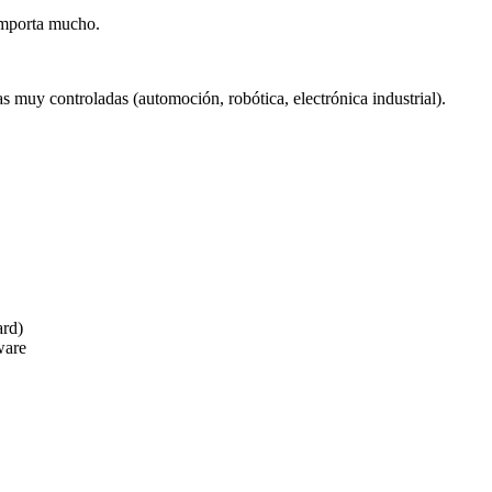
importa mucho.
s muy controladas (automoción, robótica, electrónica industrial).
ard)
ware