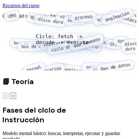
Recursos del curso
paginación
CPU
c
segmentaci
Código del tema: Ciclo: fetch -> decode -> execute
proceso
sistema operativo
RAM
hilo
disco duro
kernel
Ciclo: fetch ->
Von Neumann
pipelining
ciclo de instrucción
RAM
instrucción
decode -> execute
bus de datos
Harvard
disco
CPU
bus de direcciones
duro
bus de datos
kernel
hilo
segmentación
sistema operativo
proceso
paginación
caché
📘
Teoría
‹
›
Fases del ciclo de
instrucción
Modelo mental básico: buscar, interpretar, ejecutar y guardar
resultado.