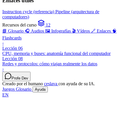
Enlaces útiles
Instruction cycle (referencia)
Pipeline (arquitectura de
computadores)
Recursos del curso
12
📘 Glosario
🎧 Audios
🖼️ Infografías
🎬 Vídeos
🔗 Enlaces
🧠
Flashcards
‹
Lección 06
CPU, memoria y buses: anatomía funcional del computador
Lección 08
Redes y protocolos: cómo viajan realmente los datos
›
Profe Dev
Creado por el humano
ceslava
con ayuda de su IA.
Juegos
Glosario
Ayuda
EN