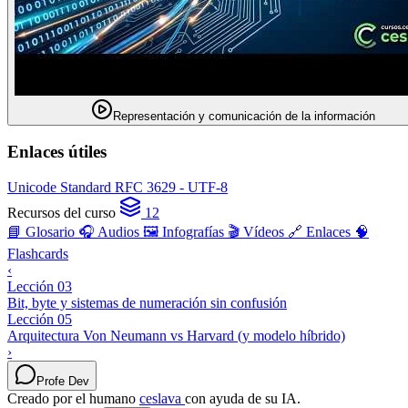
Representación y comunicación de la información
Enlaces útiles
Unicode Standard
RFC 3629 - UTF-8
Recursos del curso
12
📘 Glosario
🎧 Audios
🖼️ Infografías
🎬 Vídeos
🔗 Enlaces
🧠
Flashcards
‹
Lección 03
Bit, byte y sistemas de numeración sin confusión
Lección 05
Arquitectura Von Neumann vs Harvard (y modelo híbrido)
›
Profe Dev
Creado por el humano
ceslava
con ayuda de su IA.