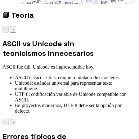
bus de datos
kernel
hilo
segmentación
sistema operativo
proceso
paginación
caché
📘
Teoría
‹
›
ASCII vs Unicode sin
tecnicismos innecesarios
ASCII fue útil, Unicode es imprescindible hoy.
ASCII clásico: 7 bits, conjunto limitado de caracteres.
Unicode: estándar universal para representar texto
multilingüe.
UTF-8: codificación variable de Unicode compatible con
ASCII.
En proyectos modernos, UTF-8 debe ser la opción por
defecto.
‹
›
Errores típicos de