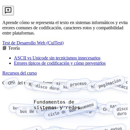
Aprende cómo se representa el texto en sistemas informáticos y evita
errores comunes de codificación, caracteres rotos y compatibilidad
entre plataformas.
Test de Desarrollo Web (CulTest)
📘 Teoría
ASCII vs Unicode sin tecnicismos innecesarios
Errores típicos de codificación y cómo prevenirlos
Recursos del curso
paginación
CPU
c
segmentaci
Código del tema: Fundamentos de sistemas y redes
proceso
sistema operativo
RAM
hilo
disco duro
kernel
Fundamentos de
Von Neumann
pipelining
ciclo de instrucción
RAM
instrucción
sistemas y redes
bus de datos
Harvard
disco
CPU
bus de direcciones
duro