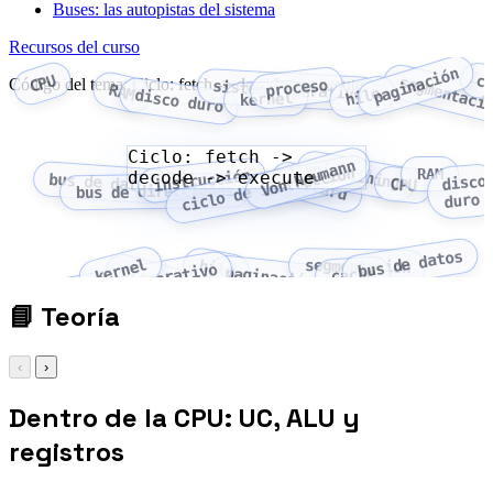
Buses: las autopistas del sistema
Recursos del curso
paginación
CPU
c
segmentaci
Código del tema: Ciclo: fetch -> decode -> execute
proceso
sistema operativo
RAM
hilo
disco duro
kernel
Ciclo: fetch ->
Von Neumann
pipelining
ciclo de instrucción
RAM
instrucción
decode -> execute
bus de datos
Harvard
disco
CPU
bus de direcciones
duro
bus de datos
kernel
hilo
segmentación
sistema operativo
proceso
paginación
caché
📘
Teoría
‹
›
Dentro de la CPU: UC, ALU y
registros