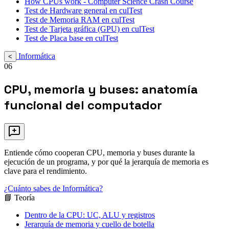
How CPUs work - Computer Science Crash Course
Test de Hardware general en culTest
Test de Memoria RAM en culTest
Test de Tarjeta gráfica (GPU) en culTest
Test de Placa base en culTest
Informática
<
06
CPU, memoria y buses: anatomía
funcional del computador
Entiende cómo cooperan CPU, memoria y buses durante la
ejecución de un programa, y por qué la jerarquía de memoria es
clave para el rendimiento.
¿Cuánto sabes de Informática?
📘 Teoría
Dentro de la CPU: UC, ALU y registros
Jerarquía de memoria y cuello de botella