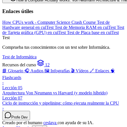
How a Computer Actually Works: Von Neumann Architecture & Th
Enlaces útiles
How CPUs work - Computer Science Crash Course
Test de
Hardware general en culTest
Test de Memoria RAM en culTest
Test
de Tarjeta gráfica (GPU) en culTest
Test de Placa base en culTest
Test
Comprueba tus conocimientos con un test sobre Informática.
Test de Informática
Recursos del curso
12
📘 Glosario
🎧 Audios
🖼️ Infografías
🎬 Vídeos
🔗 Enlaces
🧠
Flashcards
‹
Lección 05
Arquitectura Von Neumann vs Harvard (y modelo híbrido)
Lección 07
Ciclo de instrucción y pipelining: cómo ejecuta realmente la CPU
›
Profe Dev
Creado por el humano
ceslava
con ayuda de su IA.