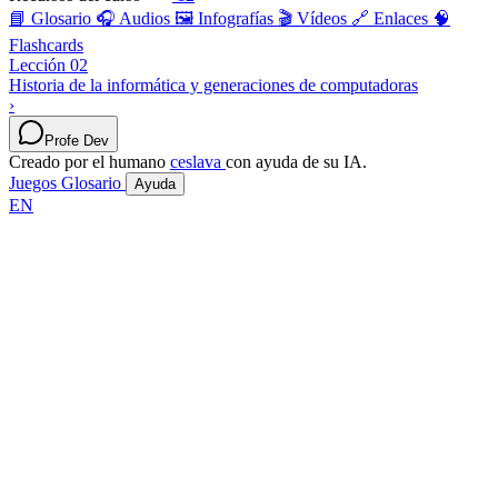
📘 Glosario
🎧 Audios
🖼️ Infografías
🎬 Vídeos
🔗 Enlaces
🧠
Flashcards
Lección 02
Historia de la informática y generaciones de computadoras
›
Profe Dev
Creado por el humano
ceslava
con ayuda de su IA.
Juegos
Glosario
Ayuda
EN