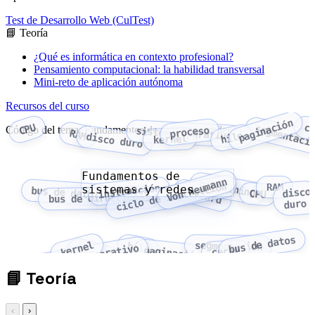
Test de Desarrollo Web (CulTest)
📘 Teoría
¿Qué es informática en contexto profesional?
Pensamiento computacional: la habilidad transversal
Mini-reto de aplicación autónoma
Recursos del curso
paginación
CPU
c
segmentaci
Código del tema: Fundamentos de sistemas y redes
proceso
sistema operativo
RAM
hilo
disco duro
kernel
Fundamentos de
Von Neumann
pipelining
ciclo de instrucción
RAM
instrucción
sistemas y redes
bus de datos
Harvard
disco
CPU
bus de direcciones
duro
bus de datos
kernel
hilo
segmentación
sistema operativo
proceso
paginación
caché
📘
Teoría
‹
›