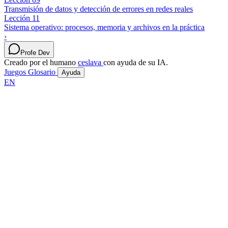
Transmisión de datos y detección de errores en redes reales
Lección 11
Sistema operativo: procesos, memoria y archivos en la práctica
›
Profe Dev
Creado por el humano
ceslava
con ayuda de su IA.
Juegos
Glosario
Ayuda
EN