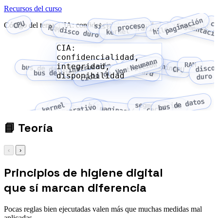
Recursos del curso
paginación
CPU
c
segmentaci
Código del tema: CIA: confidencialidad, integridad, disponibilidad
proceso
sistema operativo
RAM
hilo
disco duro
kernel
CIA:
confidencialidad,
Von Neumann
pipelining
ciclo de instrucción
RAM
instrucción
integridad,
bus de datos
Harvard
disco
CPU
bus de direcciones
disponibilidad
duro
bus de datos
kernel
hilo
segmentación
sistema operativo
proceso
paginación
caché
📘
Teoría
‹
›
Principios de higiene digital
que sí marcan diferencia
Pocas reglas bien ejecutadas valen más que muchas medidas mal
aplicadas.