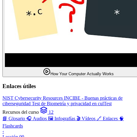
How Your Computer Actually Works
Enlaces útiles
NIST Cybersecurity Resources
INCIBE - Buenas prácticas de
ciberseguridad
Test de Biometría y privacidad en culTest
Recursos del curso
12
📘 Glosario
🎧 Audios
🖼️ Infografías
🎬 Vídeos
🔗 Enlaces
🧠
Flashcards
‹
Lección 09