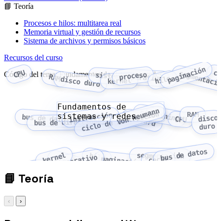
📘 Teoría
Procesos e hilos: multitarea real
Memoria virtual y gestión de recursos
Sistema de archivos y permisos básicos
Recursos del curso
paginación
CPU
c
segmentaci
Código del tema: Fundamentos de sistemas y redes
proceso
sistema operativo
RAM
hilo
disco duro
kernel
Fundamentos de
Von Neumann
pipelining
ciclo de instrucción
RAM
instrucción
sistemas y redes
bus de datos
Harvard
disco
CPU
bus de direcciones
duro
bus de datos
kernel
hilo
segmentación
sistema operativo
proceso
paginación
caché
📘
Teoría
‹
›