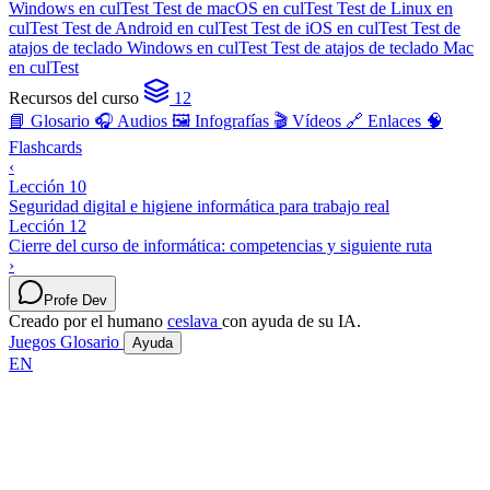
Windows en culTest
Test de macOS en culTest
Test de Linux en
culTest
Test de Android en culTest
Test de iOS en culTest
Test de
atajos de teclado Windows en culTest
Test de atajos de teclado Mac
en culTest
Recursos del curso
12
📘 Glosario
🎧 Audios
🖼️ Infografías
🎬 Vídeos
🔗 Enlaces
🧠
Flashcards
‹
Lección 10
Seguridad digital e higiene informática para trabajo real
Lección 12
Cierre del curso de informática: competencias y siguiente ruta
›
Profe Dev
Creado por el humano
ceslava
con ayuda de su IA.
Juegos
Glosario
Ayuda
EN