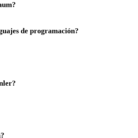
baum?
enguajes de programación?
nler?
h?