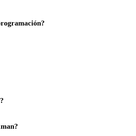
 programación?
n?
rlman?