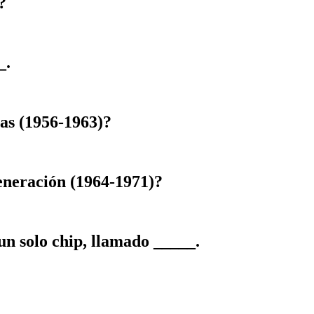
?
_.
as (1956-1963)?
generación (1964-1971)?
un solo chip, llamado _____.