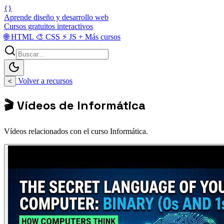
{}
Aprende diseño y desarrollo web
Cursos gratuitos interactivos
🌐
HTML
🎨
CSS
⚡
JS
+
Más cursos
Volver a recursos
<
🎬 Vídeos de Informática
Vídeos relacionados con el curso Informática.