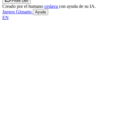
Profe Dev
Creado por el humano
ceslava
con ayuda de su IA.
Juegos
Glosario
Ayuda
EN