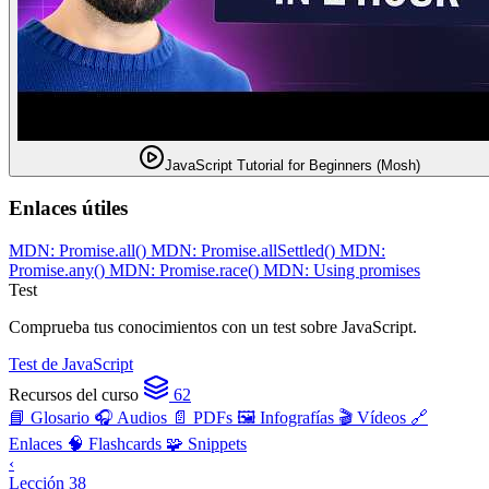
JavaScript Tutorial for Beginners (Mosh)
Enlaces útiles
MDN: Promise.all()
MDN: Promise.allSettled()
MDN:
Promise.any()
MDN: Promise.race()
MDN: Using promises
Test
Comprueba tus conocimientos con un test sobre JavaScript.
Test de JavaScript
Recursos del curso
62
📘 Glosario
🎧 Audios
📄 PDFs
🖼️ Infografías
🎬 Vídeos
🔗
Enlaces
🧠 Flashcards
🧩 Snippets
‹
Lección 38