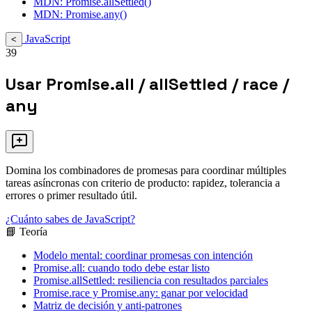
MDN: Promise.allSettled()
MDN: Promise.any()
JavaScript
<
39
Usar Promise.all / allSettled / race /
any
Domina los combinadores de promesas para coordinar múltiples
tareas asíncronas con criterio de producto: rapidez, tolerancia a
errores o primer resultado útil.
¿Cuánto sabes de JavaScript?
📘 Teoría
Modelo mental: coordinar promesas con intención
Promise.all: cuando todo debe estar listo
Promise.allSettled: resiliencia con resultados parciales
Promise.race y Promise.any: ganar por velocidad
Matriz de decisión y anti-patrones