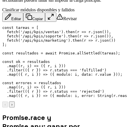
secundarias pueden fallar sin impedir la carga principal.
Clasificar módulos disponibles y fallidos
Revisar
Editar
Copiar
const
 tareas 
=
[
fetch
(
'/api/kpis/ventas'
)
.
then
(
r
=>
 r
.
json
(
)
)
,
fetch
(
'/api/kpis/soporte'
)
.
then
(
r
=>
 r
.
json
(
)
)
,
fetch
(
'/api/kpis/marketing'
)
.
then
(
r
=>
 r
.
json
(
)
)
]
;
const
 resultados 
=
await
 Promise
.
allSettled
(
tareas
)
;
const
 ok 
=
 resultados

.
map
(
(
r
,
 i
)
=>
(
{
 r
,
 i 
}
)
)
.
filter
(
(
{
 r 
}
)
=>
 r
.
status 
===
'fulfilled'
)
.
map
(
(
{
 r
,
 i 
}
)
=>
(
{
modulo
:
 i
,
data
:
 r
.
value 
}
)
)
;
const
 errores 
=
 resultados

.
map
(
(
r
,
 i
)
=>
(
{
 r
,
 i 
}
)
)
.
filter
(
(
{
 r 
}
)
=>
 r
.
status 
===
'rejected'
)
.
map
(
(
{
 r
,
 i 
}
)
=>
(
{
modulo
:
 i
,
error
:
String
(
r
.
reas
‹
›
Promise.race y
Promise.any: ganar por