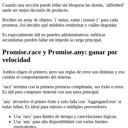
Cuando una sección puede fallar sin bloquear las demás, `allSettled`
suele ser mejor decisión de producto.
Recibes un array de objetos `{ status, value | reason }` para cada
promesa. Así decides qué módulos renderizar y cuáles degradar.
Es especialmente útil en paneles administrativos: métricas
secundarias pueden fallar sin impedir la carga principal.
Promise.race y Promise.any: ganar por
velocidad
Ambos eligen el primero, pero sus reglas de error son distintas y eso
cambia el comportamiento del sistema.
`race` termina con la primera promesa completada, sea éxito o error.
Es útil para componer timeout con una tarea principal.
`any` devuelve el primer éxito y solo falla con `AggregateError` si
todas fallan. Es ideal para mirrors o múltiples proveedores.
Usa `race` para límites de tiempo y cancelaciones lógicas.
Usa `any` para alta disponibilidad con varias fuentes
equivalentes.