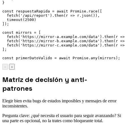
}
const
 respuestaRapida 
=
await
 Promise
.
race
(
[
fetch
(
'/api/report'
)
.
then
(
r
=>
 r
.
json
(
)
)
,
timeout
(
2500
)
]
)
;
const
 mirrors 
=
[
fetch
(
'https://mirror-a.example.com/data'
)
.
then
(
r
=>
 
fetch
(
'https://mirror-b.example.com/data'
)
.
then
(
r
=>
 
fetch
(
'https://mirror-c.example.com/data'
)
.
then
(
r
=>
 
]
;
const
 primerDatoValido 
=
await
 Promise
.
any
(
mirrors
)
;
‹
›
Matriz de decisión y anti-
patrones
Elegir bien evita bugs de estados imposibles y mensajes de error
inconsistentes.
Pregunta clave: ¿qué necesita el usuario para seguir avanzando? Si
una parte es opcional, no la trates como bloqueante total.