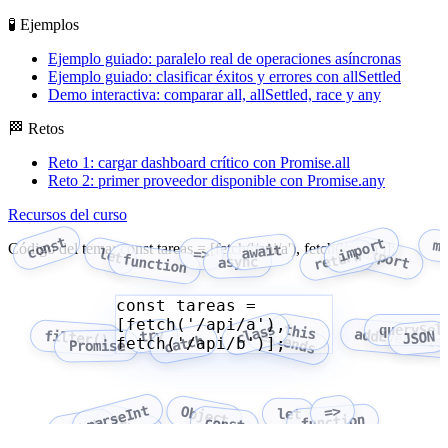
🧪 Ejemplos
Ejemplo guiado: paralelo real de operaciones asíncronas
Ejemplo guiado: clasificar éxitos y errores con allSettled
Demo interactiva: comparar all, allSettled, race y any
🏁 Retos
Reto 1: cargar dashboard crítico con Promise.all
Reto 2: primer proveedor disponible con Promise.any
Recursos del curso
const
import
m
Código del tema: const tareas = [fetch('/api/a'), fetch('/api/b')];
await
export
let
=>
return
function
async
const tareas =
[fetch('/api/a'),
class
this
querySel
addEventLis
try
extends
filter()
JSON
catch
fetch('/api/b')];
Promise
parseInt
=>
Object
let
function
Array
const
fetch