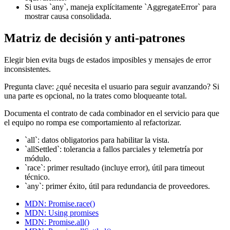
Si usas `any`, maneja explícitamente `AggregateError` para
mostrar causa consolidada.
Matriz de decisión y anti-patrones
Elegir bien evita bugs de estados imposibles y mensajes de error
inconsistentes.
Pregunta clave: ¿qué necesita el usuario para seguir avanzando? Si
una parte es opcional, no la trates como bloqueante total.
Documenta el contrato de cada combinador en el servicio para que
el equipo no rompa ese comportamiento al refactorizar.
`all`: datos obligatorios para habilitar la vista.
`allSettled`: tolerancia a fallos parciales y telemetría por
módulo.
`race`: primer resultado (incluye error), útil para timeout
técnico.
`any`: primer éxito, útil para redundancia de proveedores.
MDN: Promise.race()
MDN: Using promises
MDN: Promise.all()