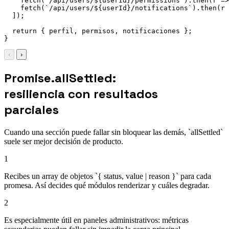
fetch
(
`
/api/users/
${
userId
}
/permissions
`
)
.
then
(
r
=>
fetch
(
`
/api/users/
${
userId
}
/notifications
`
)
.
then
(
r
]
)
;
return
{
 perfil
,
 permisos
,
 notificaciones 
}
;
}
‹
›
Promise.allSettled:
resiliencia con resultados
parciales
Cuando una sección puede fallar sin bloquear las demás, `allSettled`
suele ser mejor decisión de producto.
1
Recibes un array de objetos `{ status, value | reason }` para cada
promesa. Así decides qué módulos renderizar y cuáles degradar.
2
Es especialmente útil en paneles administrativos: métricas