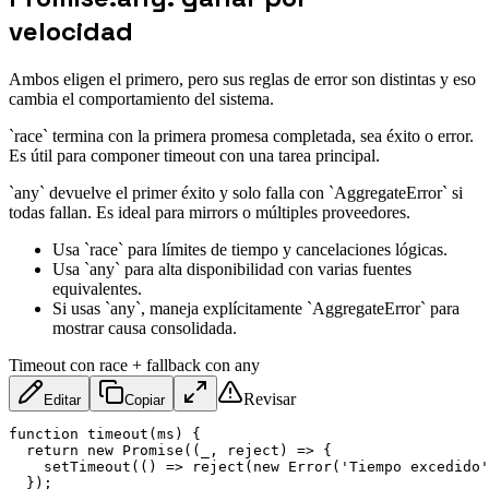
velocidad
Ambos eligen el primero, pero sus reglas de error son distintas y eso
cambia el comportamiento del sistema.
`race` termina con la primera promesa completada, sea éxito o error.
Es útil para componer timeout con una tarea principal.
`any` devuelve el primer éxito y solo falla con `AggregateError` si
todas fallan. Es ideal para mirrors o múltiples proveedores.
Usa `race` para límites de tiempo y cancelaciones lógicas.
Usa `any` para alta disponibilidad con varias fuentes
equivalentes.
Si usas `any`, maneja explícitamente `AggregateError` para
mostrar causa consolidada.
Timeout con race + fallback con any
Revisar
Editar
Copiar
function
timeout
(
ms
)
{
return
new
Promise
(
(
_
,
 reject
)
=>
{
setTimeout
(
(
)
=>
reject
(
new
Error
(
'Tiempo excedido'
}
)
;