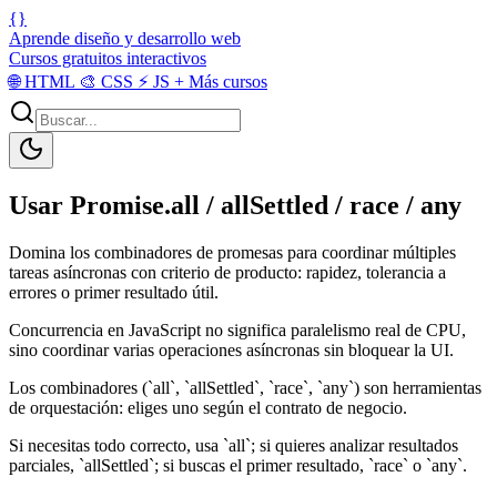
{}
Aprende diseño y desarrollo web
Cursos gratuitos interactivos
🌐
HTML
🎨
CSS
⚡
JS
+
Más cursos
Usar Promise.all / allSettled / race / any
Domina los combinadores de promesas para coordinar múltiples
tareas asíncronas con criterio de producto: rapidez, tolerancia a
errores o primer resultado útil.
Concurrencia en JavaScript no significa paralelismo real de CPU,
sino coordinar varias operaciones asíncronas sin bloquear la UI.
Los combinadores (`all`, `allSettled`, `race`, `any`) son herramientas
de orquestación: eliges uno según el contrato de negocio.
Si necesitas todo correcto, usa `all`; si quieres analizar resultados
parciales, `allSettled`; si buscas el primer resultado, `race` o `any`.