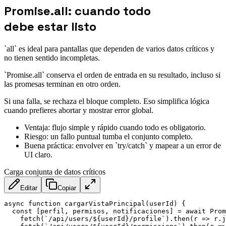
Promise.all: cuando todo
debe estar listo
`all` es ideal para pantallas que dependen de varios datos críticos y
no tienen sentido incompletas.
`Promise.all` conserva el orden de entrada en su resultado, incluso si
las promesas terminan en otro orden.
Si una falla, se rechaza el bloque completo. Eso simplifica lógica
cuando prefieres abortar y mostrar error global.
Ventaja: flujo simple y rápido cuando todo es obligatorio.
Riesgo: un fallo puntual tumba el conjunto completo.
Buena práctica: envolver en `try/catch` y mapear a un error de
UI claro.
Carga conjunta de datos críticos
Editar
Copiar
async
function
cargarVistaPrincipal
(
userId
)
{
const
[
perfil
,
 permisos
,
 notificaciones
]
=
await
 Prom
fetch
(
`
/api/users/
${
userId
}
/profile
`
)
.
then
(
r
=>
 r
.
j