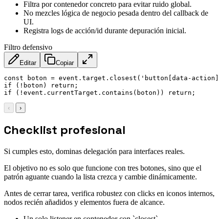
Filtra por contenedor concreto para evitar ruido global.
No mezcles lógica de negocio pesada dentro del callback de
UI.
Registra logs de acción/id durante depuración inicial.
Filtro defensivo
Editar
Copiar
const
 boton 
=
 event
.
target
.
closest
(
'button[data-action]
if
(
!
boton
)
return
;
if
(
!
event
.
currentTarget
.
contains
(
boton
)
)
return
;
‹
›
Checklist profesional
Si cumples esto, dominas delegación para interfaces reales.
El objetivo no es solo que funcione con tres botones, sino que el
patrón aguante cuando la lista crezca y cambie dinámicamente.
Antes de cerrar tarea, verifica robustez con clicks en iconos internos,
nodos recién añadidos y elementos fuera de alcance.
Un solo listener en contenedor con `closest`.