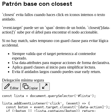
Patrón base con closest
`closest` evita fallos cuando haces click en iconos internos o texto
anidado.
`event.target` puede ser un `span` dentro de un botón. `closest('[data-
action]')` sube por el árbol para encontrar el nodo accionable.
Si no hay match, sales temprano con guard clause para evitar lógica
accidental.
Siempre valida que el target pertenezca al contenedor
esperado.
Usa data-attributes para mapear acciones de forma declarativa.
Aplica guard clauses al inicio para simplificar lectura.
Evita if anidados largos cuando puedes usar early return.
Delegación mínima segura
Editar
Copiar
const
 lista 
=
 document
.
querySelector
(
'#lista'
)
;
lista
.
addEventListener
(
'click'
,
(
event
)
=>
{
const
 boton 
=
 event
.
target
.
closest
(
'[data-action]'
)
;
if
(
!
boton 
||
!
lista
.
contains
(
boton
)
)
return
;