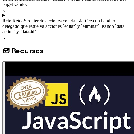
target válido.
⌄
Reto
Reto 2: router de acciones con data-id
Crea un handler
delegado que resuelva acciones `editar` y `eliminar` usando `data-
action` y `data-id`.
⌄
🧰
Recursos