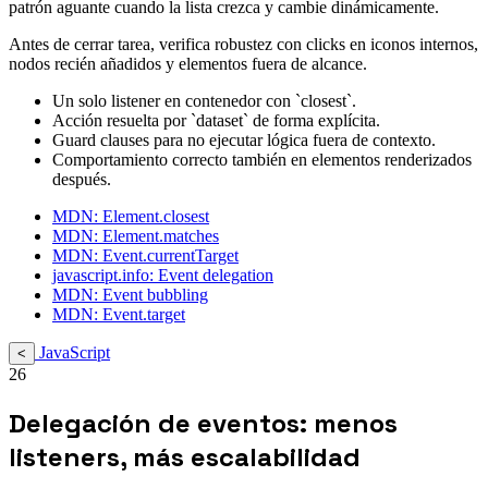
patrón aguante cuando la lista crezca y cambie dinámicamente.
Antes de cerrar tarea, verifica robustez con clicks en iconos internos,
nodos recién añadidos y elementos fuera de alcance.
Un solo listener en contenedor con `closest`.
Acción resuelta por `dataset` de forma explícita.
Guard clauses para no ejecutar lógica fuera de contexto.
Comportamiento correcto también en elementos renderizados
después.
MDN: Element.closest
MDN: Element.matches
MDN: Event.currentTarget
javascript.info: Event delegation
MDN: Event bubbling
MDN: Event.target
JavaScript
<
26
Delegación de eventos: menos
listeners, más escalabilidad