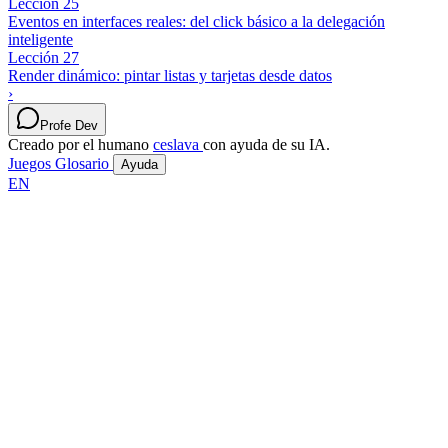
Lección 25
Eventos en interfaces reales: del click básico a la delegación
inteligente
Lección 27
Render dinámico: pintar listas y tarjetas desde datos
›
Profe Dev
Creado por el humano
ceslava
con ayuda de su IA.
Juegos
Glosario
Ayuda
EN