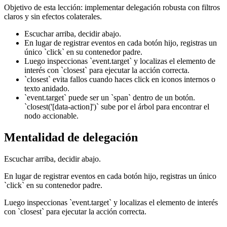
Objetivo de esta lección: implementar delegación robusta con filtros
claros y sin efectos colaterales.
Escuchar arriba, decidir abajo.
En lugar de registrar eventos en cada botón hijo, registras un
único `click` en su contenedor padre.
Luego inspeccionas `event.target` y localizas el elemento de
interés con `closest` para ejecutar la acción correcta.
`closest` evita fallos cuando haces click en iconos internos o
texto anidado.
`event.target` puede ser un `span` dentro de un botón.
`closest('[data-action]')` sube por el árbol para encontrar el
nodo accionable.
Mentalidad de delegación
Escuchar arriba, decidir abajo.
En lugar de registrar eventos en cada botón hijo, registras un único
`click` en su contenedor padre.
Luego inspeccionas `event.target` y localizas el elemento de interés
con `closest` para ejecutar la acción correcta.