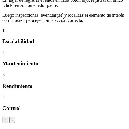
En lugar de registrar eventos en cada botón hijo, registras un único
`click` en su contenedor padre.
Luego inspeccionas `event.target` y localizas el elemento de interés
con `closest` para ejecutar la acción correcta.
1
Escalabilidad
2
Mantenimiento
3
Rendimiento
4
Control
‹
›