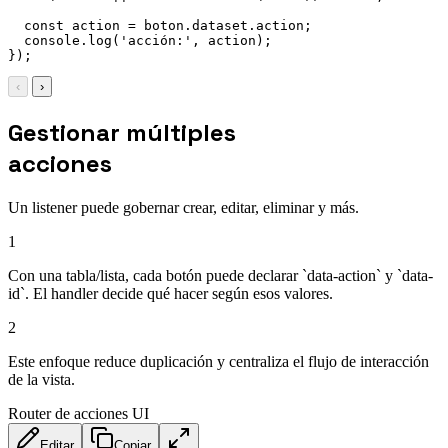
const
 action 
=
 boton
.
dataset
.
action
;
  console
.
log
(
'acción:'
,
 action
)
;
}
)
;
‹
›
Gestionar múltiples
acciones
Un listener puede gobernar crear, editar, eliminar y más.
1
Con una tabla/lista, cada botón puede declarar `data-action` y `data-
id`. El handler decide qué hacer según esos valores.
2
Este enfoque reduce duplicación y centraliza el flujo de interacción
de la vista.
Router de acciones UI
Editar
Copiar