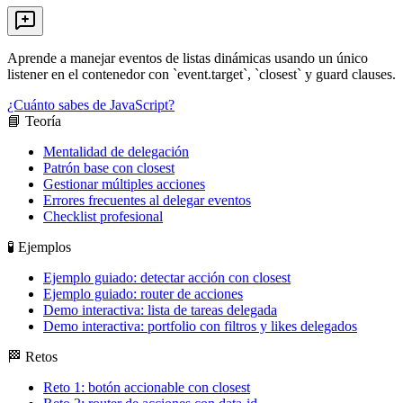
Aprende a manejar eventos de listas dinámicas usando un único
listener en el contenedor con `event.target`, `closest` y guard clauses.
¿Cuánto sabes de JavaScript?
📘 Teoría
Mentalidad de delegación
Patrón base con closest
Gestionar múltiples acciones
Errores frecuentes al delegar eventos
Checklist profesional
🧪 Ejemplos
Ejemplo guiado: detectar acción con closest
Ejemplo guiado: router de acciones
Demo interactiva: lista de tareas delegada
Demo interactiva: portfolio con filtros y likes delegados
🏁 Retos
Reto 1: botón accionable con closest