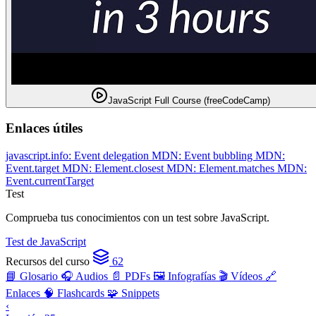
JavaScript Full Course (freeCodeCamp)
Enlaces útiles
javascript.info: Event delegation
MDN: Event bubbling
MDN:
Event.target
MDN: Element.closest
MDN: Element.matches
MDN:
Event.currentTarget
Test
Comprueba tus conocimientos con un test sobre JavaScript.
Test de JavaScript
Recursos del curso
62
📘 Glosario
🎧 Audios
📄 PDFs
🖼️ Infografías
🎬 Vídeos
🔗
Enlaces
🧠 Flashcards
🧩 Snippets
‹