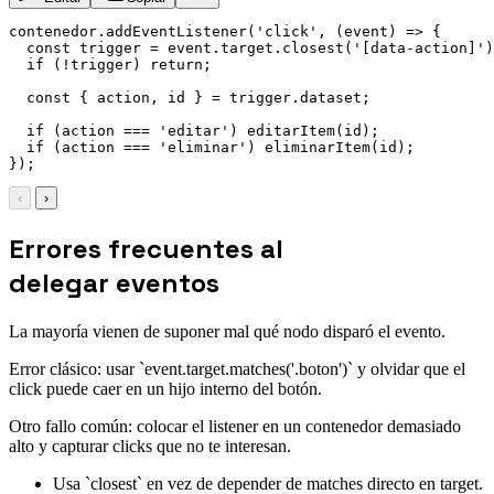
contenedor
.
addEventListener
(
'click'
,
(
event
)
=>
{
const
 trigger 
=
 event
.
target
.
closest
(
'[data-action]'
)
if
(
!
trigger
)
return
;
const
{
 action
,
 id 
}
=
 trigger
.
dataset
;
if
(
action 
===
'editar'
)
editarItem
(
id
)
;
if
(
action 
===
'eliminar'
)
eliminarItem
(
id
)
;
}
)
;
‹
›
Errores frecuentes al
delegar eventos
La mayoría vienen de suponer mal qué nodo disparó el evento.
Error clásico: usar `event.target.matches('.boton')` y olvidar que el
click puede caer en un hijo interno del botón.
Otro fallo común: colocar el listener en un contenedor demasiado
alto y capturar clicks que no te interesan.
Usa `closest` en vez de depender de matches directo en target.