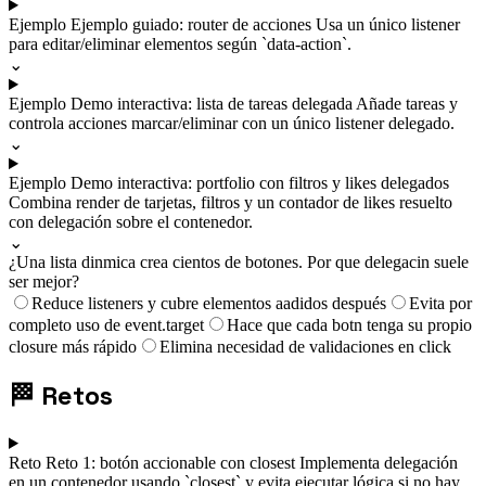
Ejemplo
Ejemplo guiado: router de acciones
Usa un único listener
para editar/eliminar elementos según `data-action`.
⌄
Ejemplo
Demo interactiva: lista de tareas delegada
Añade tareas y
controla acciones marcar/eliminar con un único listener delegado.
⌄
Ejemplo
Demo interactiva: portfolio con filtros y likes delegados
Combina render de tarjetas, filtros y un contador de likes resuelto
con delegación sobre el contenedor.
⌄
¿Una lista dinmica crea cientos de botones. Por que delegacin suele
ser mejor?
Reduce listeners y cubre elementos aadidos después
Evita por
completo uso de event.target
Hace que cada botn tenga su propio
closure más rápido
Elimina necesidad de validaciones en click
🏁
Retos
Reto
Reto 1: botón accionable con closest
Implementa delegación
en un contenedor usando `closest` y evita ejecutar lógica si no hay