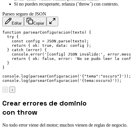
Si no puedes recuperarte, relanza (`throw`) con contexto.
Parseo seguro de JSON
Editar
Copiar
function
parsearConfiguracion
(
texto
)
{
try
{
const
 config 
=
JSON
.
parse
(
texto
)
;
return
{
ok
:
true
,
data
:
 config 
}
;
}
catch
(
error
)
{
    console
.
error
(
'[config] JSON inválido:'
,
 error
.
mess
return
{
ok
:
false
,
error
:
'No se pudo leer la conf
}
}
console
.
log
(
parsearConfiguracion
(
'{"tema":"oscuro"}'
)
)
;
console
.
log
(
parsearConfiguracion
(
'{tema:oscuro}'
)
)
;
‹
›
Crear errores de dominio
con throw
No todo error viene del motor; muchos vienen de reglas de negocio.