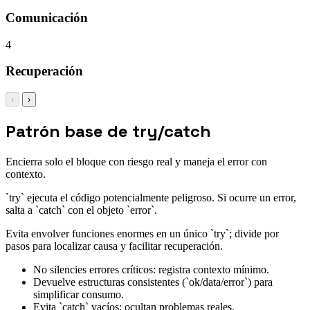
Comunicación
4
Recuperación
‹
›
Patrón base de try/catch
Encierra solo el bloque con riesgo real y maneja el error con
contexto.
`try` ejecuta el código potencialmente peligroso. Si ocurre un error,
salta a `catch` con el objeto `error`.
Evita envolver funciones enormes en un único `try`; divide por
pasos para localizar causa y facilitar recuperación.
No silencies errores críticos: registra contexto mínimo.
Devuelve estructuras consistentes (`ok/data/error`) para
simplificar consumo.
Evita `catch` vacíos: ocultan problemas reales.