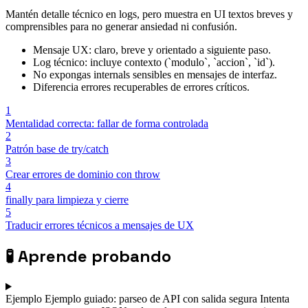
Mantén detalle técnico en logs, pero muestra en UI textos breves y
comprensibles para no generar ansiedad ni confusión.
Mensaje UX: claro, breve y orientado a siguiente paso.
Log técnico: incluye contexto (`modulo`, `accion`, `id`).
No expongas internals sensibles en mensajes de interfaz.
Diferencia errores recuperables de errores críticos.
1
Mentalidad correcta: fallar de forma controlada
2
Patrón base de try/catch
3
Crear errores de dominio con throw
4
finally para limpieza y cierre
5
Traducir errores técnicos a mensajes de UX
🧪
Aprende probando
Ejemplo
Ejemplo guiado: parseo de API con salida segura
Intenta