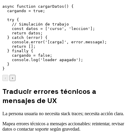
async
function
cargarDatos
(
)
{
  cargando 
=
true
;
try
{
// Simulación de trabajo
const
 datos 
=
[
'curso'
,
'leccion'
]
;
return
 datos
;
}
catch
(
error
)
{
    console
.
error
(
'[carga]'
,
 error
.
message
)
;
return
[
]
;
}
finally
{
    cargando 
=
false
;
    console
.
log
(
'loader apagado'
)
;
}
}
‹
›
Traducir errores técnicos a
mensajes de UX
La persona usuaria no necesita stack traces; necesita acción clara.
Mapea errores técnicos a mensajes accionables: reintentar, revisar
datos o contactar soporte según gravedad.