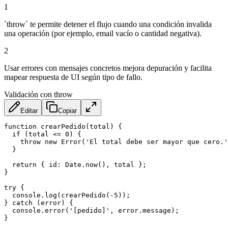
1
`throw` te permite detener el flujo cuando una condición invalida
una operación (por ejemplo, email vacío o cantidad negativa).
2
Usar errores con mensajes concretos mejora depuración y facilita
mapear respuesta de UI según tipo de fallo.
Validación con throw
Editar
Copiar
function
crearPedido
(
total
)
{
if
(
total 
<=
0
)
{
throw
new
Error
(
'El total debe ser mayor que cero.'
}
return
{
id
:
 Date
.
now
(
)
,
 total 
}
;
}
try
{
  console
.
log
(
crearPedido
(
-
5
)
)
;
}
catch
(
error
)
{
  console
.
error
(
'[pedido]'
,
 error
.
message
)
;
}