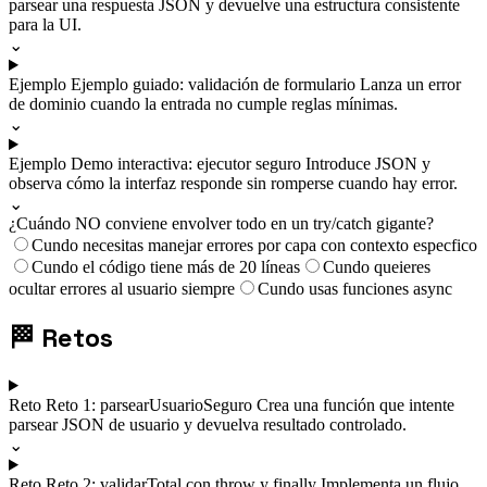
parsear una respuesta JSON y devuelve una estructura consistente
para la UI.
⌄
Ejemplo
Ejemplo guiado: validación de formulario
Lanza un error
de dominio cuando la entrada no cumple reglas mínimas.
⌄
Ejemplo
Demo interactiva: ejecutor seguro
Introduce JSON y
observa cómo la interfaz responde sin romperse cuando hay error.
⌄
¿Cuándo NO conviene envolver todo en un try/catch gigante?
Cundo necesitas manejar errores por capa con contexto especfico
Cundo el código tiene más de 20 líneas
Cundo queieres
ocultar errores al usuario siempre
Cundo usas funciones async
🏁
Retos
Reto
Reto 1: parsearUsuarioSeguro
Crea una función que intente
parsear JSON de usuario y devuelva resultado controlado.
⌄
Reto
Reto 2: validarTotal con throw y finally
Implementa un flujo