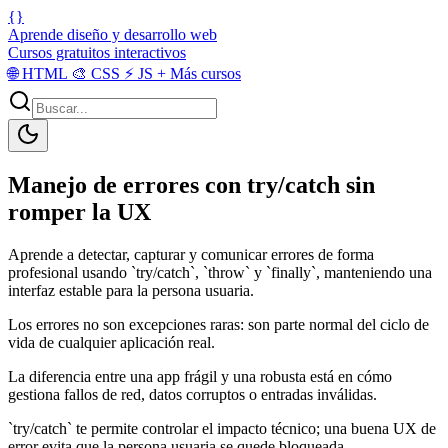
{}
Aprende diseño y desarrollo web
Cursos gratuitos interactivos
🌐
HTML
🎨
CSS
⚡
JS
+
Más cursos
Manejo de errores con try/catch sin
romper la UX
Aprende a detectar, capturar y comunicar errores de forma
profesional usando `try/catch`, `throw` y `finally`, manteniendo una
interfaz estable para la persona usuaria.
Los errores no son excepciones raras: son parte normal del ciclo de
vida de cualquier aplicación real.
La diferencia entre una app frágil y una robusta está en cómo
gestiona fallos de red, datos corruptos o entradas inválidas.
`try/catch` te permite controlar el impacto técnico; una buena UX de
error evita que la persona usuaria se quede bloqueada.