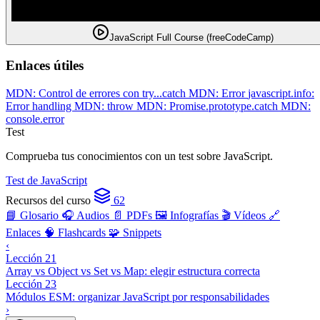
JavaScript Full Course (freeCodeCamp)
Enlaces útiles
MDN: Control de errores con try...catch
MDN: Error
javascript.info:
Error handling
MDN: throw
MDN: Promise.prototype.catch
MDN:
console.error
Test
Comprueba tus conocimientos con un test sobre JavaScript.
Test de JavaScript
Recursos del curso
62
📘 Glosario
🎧 Audios
📄 PDFs
🖼️ Infografías
🎬 Vídeos
🔗
Enlaces
🧠 Flashcards
🧩 Snippets
‹
Lección 21
Array vs Object vs Set vs Map: elegir estructura correcta
Lección 23
Módulos ESM: organizar JavaScript por responsabilidades
›