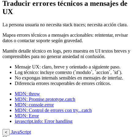
Traducir errores técnicos a mensajes de
UX
La persona usuaria no necesita stack traces; necesita acción clara.
Mapea errores técnicos a mensajes accionables: reintentar, revisar
datos o contactar soporte según gravedad.
Mantén detalle técnico en logs, pero muestra en UI textos breves y
comprensibles para no generar ansiedad ni confusión.
Mensaje UX: claro, breve y orientado a siguiente paso.
Log técnico: incluye contexto (`modulo`, `accion`, `id`).
No expongas internals sensibles en mensajes de interfaz.
Diferencia errores recuperables de errores críticos.
MDN: throw
MDN: Promise.prototype.catch
MDN: console.error
MDN: Control de errores con try...catch
MDN: Error
javascript.info: Error handling
JavaScript
<