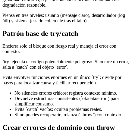
degradación razonable.
Piensa en tres niveles: usuario (mensaje claro), desarrollador (log
útil) y sistema (estado coherente tras el fallo).
Patrón base de try/catch
Encierra solo el bloque con riesgo real y maneja el error con
contexto.
`try` ejecuta el código potencialmente peligroso. Si ocurre un error,
salta a `catch` con el objeto `error`.
Evita envolver funciones enormes en un único `try`; divide por
pasos para localizar causa y facilitar recuperación.
No silencies errores críticos: registra contexto mínimo.
Devuelve estructuras consistentes (`ok/data/error`) para
simplificar consumo.
Evita `catch` vacíos: ocultan problemas reales.
Si no puedes recuperarte, relanza (`throw`) con contexto.
Crear errores de dominio con throw