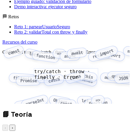
Ejemplo guiado: validación de formulario
Demo interactiva: ejecutor seguro
🏁 Retos
Reto 1: parsearUsuarioSeguro
Reto 2: validarTotal con throw y finally
Recursos del curso
const
import
m
Código del tema: try/catch · throw · finally · Error
await
export
let
=>
return
function
async
try/catch · throw ·
class
this
querySel
finally · Error
addEventLis
try
extends
filter()
JSON
catch
Promise
parseInt
=>
Object
let
function
Array
const
fetch
📘
Teoría
‹
›