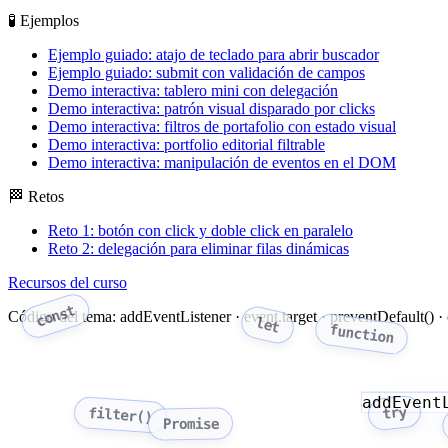
🧪 Ejemplos
Ejemplo guiado: atajo de teclado para abrir buscador
Ejemplo guiado: submit con validación de campos
Demo interactiva: tablero mini con delegación
Demo interactiva: patrón visual disparado por clicks
Demo interactiva: filtros de portafolio con estado visual
Demo interactiva: portfolio editorial filtrable
Demo interactiva: manipulación de eventos en el DOM
🏁 Retos
Reto 1: botón con click y doble click en paralelo
Reto 2: delegación para eliminar filas dinámicas
Recursos del curso
const
Código del tema: addEventListener · event.target · preventDefault() · 
let
function
addEvent
try
filter()
Promise