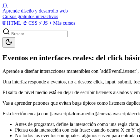
{}
Aprende diseño y desarrollo web
Cursos gratuitos interactivos
🌐
HTML
🎨
CSS
⚡
JS
+
Más cursos
Eventos en interfaces reales: del click bási
Aprende a diseñar interacciones mantenibles con `addEventListener`, o
Una interfaz responde a eventos, no a deseos: click, input, submit, fo
El salto de nivel medio está en dejar de escribir listeners aislados y 
Vas a aprender patrones que evitan bugs típicos como listeners duplic
Esta lección encaja con [javascript-dom-medio](/curso/javascript/lecci
Antes de programar, define la interacción como una regla clara.
Piensa cada interacción con esta frase: cuando ocurra X en Y, ej
No todos los eventos son iguales: algunos sirven para entrada co