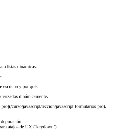
ra listas dinámicas.
s.
se escucha y por qué.
enderizados dinámicamente.
pro](/curso/javascript/leccion/javascript-formularios-pro).
a depuración.
s para atajos de UX (`keydown`).