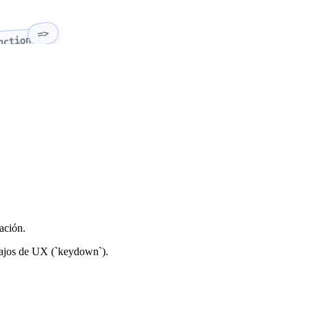
=>
nction
ación.
 atajos de UX (`keydown`).