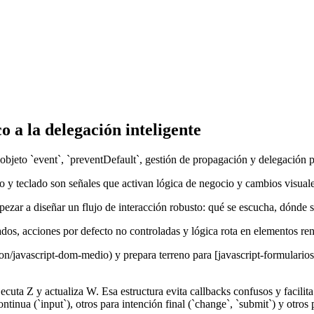
co a la delegación inteligente
bjeto `event`, `preventDefault`, gestión de propagación y delegación pa
co y teclado son señales que activan lógica de negocio y cambios visuale
empezar a diseñar un flujo de interacción robusto: qué se escucha, dónde 
ados, acciones por defecto no controladas y lógica rota en elementos r
on/javascript-dom-medio) y prepara terreno para [javascript-formularios-
ecuta Z y actualiza W. Esa estructura evita callbacks confusos y facilit
ntinua (`input`), otros para intención final (`change`, `submit`) y otro