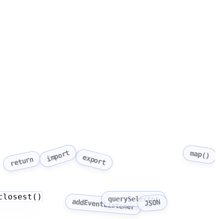
import
map()
export
return
closest()
querySelector
addEventListener
JSON