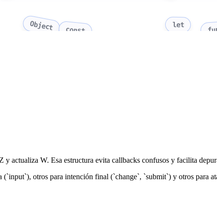
Object
let
fu
const
Z y actualiza W. Esa estructura evita callbacks confusos y facilita depur
 (`input`), otros para intención final (`change`, `submit`) y otros para