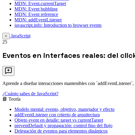
MDN: Event.currentTarget
MDN: Event bubbling
MDN: Event reference
MDN: addEventListener
javascript.info: Introduction to browser events
JavaScript
<
25
Eventos en interfaces reales: del clic
Aprende a diseñar interacciones mantenibles con `addEventListener`, o
¿Cuánto sabes de JavaScript?
📘 Teoría
Modelo mental: evento, objetivo, manejador y efecto
addEventListener con criterio de arquitectura
Objeto event en detalle: target vs currentTarget
preventDefault y propagación: control fino del flujo
Delegación de eventos para elementos dinámicos