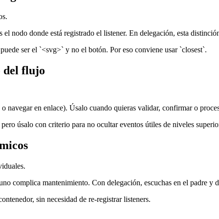
os.
s el nodo donde está registrado el listener. En delegación, esta distinción
puede ser el `<svg>` y no el botón. Por eso conviene usar `closest`.
del flujo
o o navegar en enlace). Úsalo cuando quieras validar, confirmar o proces
ero úsalo con criterio para no ocultar eventos útiles de niveles superio
ámicos
viduales.
 a uno complica mantenimiento. Con delegación, escuchas en el padre y de
tenedor, sin necesidad de re-registrar listeners.