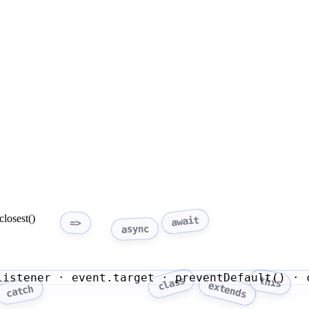
closest()
await
=>
async
Listener · event.target · preventDefault() · 
class
this
extends
catch