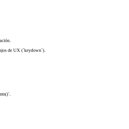
ación.
 atajos de UX (`keydown`).
ts()`.