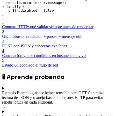
  console
.
error
(
error
.
message
)
;
}
finally
{
  runBtn
.
disabled 
=
false
;
}
1
Contrato HTTP: qué validar siempre antes de renderizar
2
GET robusto: validación + parseo + mensaje útil
3
POST con JSON y cabeceras explícitas
4
Cancelación y race conditions en búsqueda en vivo
5
Estado UI acoplado al flujo de red
🧪
Aprende probando
Ejemplo
Ejemplo guiado: helper reusable para GET
Centraliza
lectura de JSON y manejo básico de errores HTTP para evitar
repetir lógica en cada endpoint.
⌄