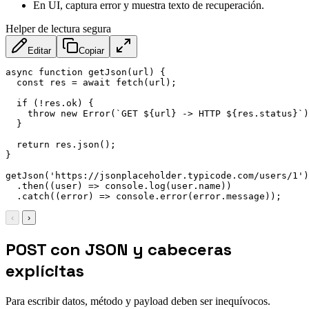
En UI, captura error y muestra texto de recuperación.
Helper de lectura segura
Editar
Copiar
async
function
getJson
(
url
)
{
const
 res 
=
await
fetch
(
url
)
;
if
(
!
res
.
ok
)
{
throw
new
Error
(
`
GET 
${
url
}
 -> HTTP 
${
res
.
status
}
`
)
}
return
 res
.
json
(
)
;
}
getJson
(
'https://jsonplaceholder.typicode.com/users/1'
)
.
then
(
(
user
)
=>
 console
.
log
(
user
.
name
)
)
.
catch
(
(
error
)
=>
 console
.
error
(
error
.
message
)
)
;
‹
›
POST con JSON y cabeceras
explícitas
Para escribir datos, método y payload deben ser inequívocos.