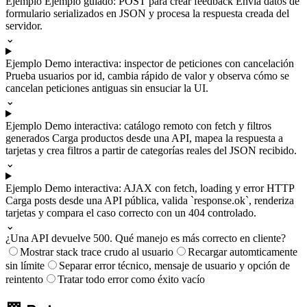
Ejemplo
Ejemplo guiado: POST para crear feedback
Envía datos de
formulario serializados en JSON y procesa la respuesta creada del
servidor.
⌄
Ejemplo
Demo interactiva: inspector de peticiones con cancelación
Prueba usuarios por id, cambia rápido de valor y observa cómo se
cancelan peticiones antiguas sin ensuciar la UI.
⌄
Ejemplo
Demo interactiva: catálogo remoto con fetch y filtros
generados
Carga productos desde una API, mapea la respuesta a
tarjetas y crea filtros a partir de categorías reales del JSON recibido.
⌄
Ejemplo
Demo interactiva: AJAX con fetch, loading y error HTTP
Carga posts desde una API pública, valida `response.ok`, renderiza
tarjetas y compara el caso correcto con un 404 controlado.
⌄
¿Una API devuelve 500. Qué manejo es más correcto en cliente?
Mostrar stack trace crudo al usuario
Recargar automticamente
sin límite
Separar error técnico, mensaje de usuario y opción de
reintento
Tratar todo error como éxito vacío