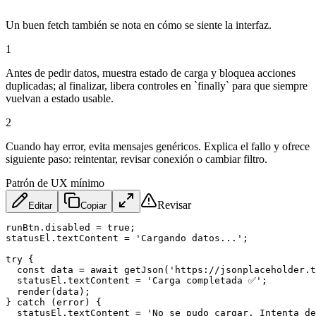
Un buen fetch también se nota en cómo se siente la interfaz.
1
Antes de pedir datos, muestra estado de carga y bloquea acciones
duplicadas; al finalizar, libera controles en `finally` para que siempre
vuelvan a estado usable.
2
Cuando hay error, evita mensajes genéricos. Explica el fallo y ofrece
siguiente paso: reintentar, revisar conexión o cambiar filtro.
Patrón de UX mínimo
Revisar
Editar
Copiar
runBtn
.
disabled 
=
true
;
statusEl
.
textContent 
=
'Cargando datos...'
;
try
{
const
 data 
=
await
getJson
(
'https://jsonplaceholder.
  statusEl
.
textContent 
=
'Carga completada ✅'
;
render
(
data
)
;
}
catch
(
error
)
{
  statusEl
.
textContent 
=
'No se pudo cargar. Intenta de