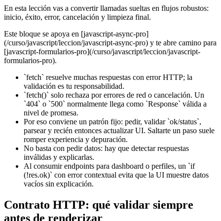
En esta lección vas a convertir llamadas sueltas en flujos robustos:
inicio, éxito, error, cancelación y limpieza final.
Este bloque se apoya en [javascript-async-pro]
(/curso/javascript/leccion/javascript-async-pro) y te abre camino para
[javascript-formularios-pro](/curso/javascript/leccion/javascript-
formularios-pro).
`fetch` resuelve muchas respuestas con error HTTP; la
validación es tu responsabilidad.
`fetch()` solo rechaza por errores de red o cancelación. Un
`404` o `500` normalmente llega como `Response` válida a
nivel de promesa.
Por eso conviene un patrón fijo: pedir, validar `ok/status`,
parsear y recién entonces actualizar UI. Saltarte un paso suele
romper experiencia y depuración.
No basta con pedir datos: hay que detectar respuestas
inválidas y explicarlas.
Al consumir endpoints para dashboard o perfiles, un `if
(!res.ok)` con error contextual evita que la UI muestre datos
vacíos sin explicación.
Contrato HTTP: qué validar siempre
antes de renderizar