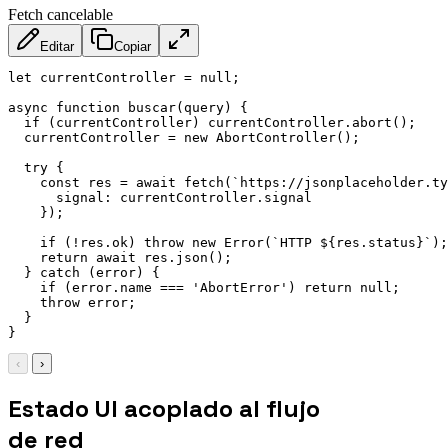
Fetch cancelable
Editar
Copiar
let
 currentController 
=
null
;
async
function
buscar
(
query
)
{
if
(
currentController
)
 currentController
.
abort
(
)
;
  currentController 
=
new
AbortController
(
)
;
try
{
const
 res 
=
await
fetch
(
`
https://jsonplaceholder.ty
signal
:
 currentController
.
signal

}
)
;
if
(
!
res
.
ok
)
throw
new
Error
(
`
HTTP 
${
res
.
status
}
`
)
;
return
await
 res
.
json
(
)
;
}
catch
(
error
)
{
if
(
error
.
name 
===
'AbortError'
)
return
null
;
throw
 error
;
}
}
‹
›
Estado UI acoplado al flujo
de red