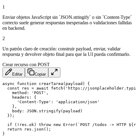
1
Enviar objetos JavaScript sin `JSON.stringify` o sin `Content-Type`
correcto suele generar respuestas inesperadas o validaciones fallidas
en backend.
2
Un patrón claro de creación: construir payload, enviar, validar
respuesta y devolver objeto final para que la UI pueda confirmarlo.
Crear recurso con POST
Editar
Copiar
async
function
crearTarea
(
payload
)
{
const
 res 
=
await
fetch
(
'https://jsonplaceholder.typi
method
:
'POST'
,
headers
:
{
'Content-Type'
:
'application/json'
}
,
body
:
JSON
.
stringify
(
payload
)
}
)
;
if
(
!
res
.
ok
)
throw
new
Error
(
`
POST /todos -> HTTP 
${
r
return
 res
.
json
(
)
;
}