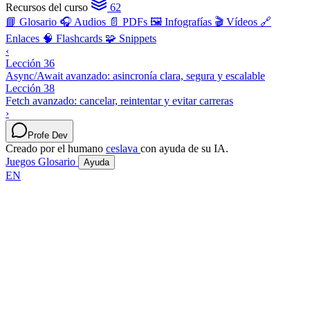
Recursos del curso
62
📘 Glosario
🎧 Audios
📄 PDFs
🖼️ Infografías
🎬 Vídeos
🔗
Enlaces
🧠 Flashcards
🧩 Snippets
‹
Lección 36
Async/Await avanzado: asincronía clara, segura y escalable
Lección 38
Fetch avanzado: cancelar, reintentar y evitar carreras
›
Profe Dev
Creado por el humano
ceslava
con ayuda de su IA.
Juegos
Glosario
Ayuda
EN