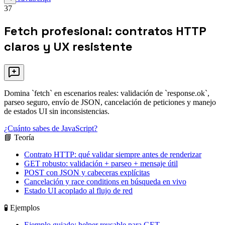
37
Fetch profesional: contratos HTTP
claros y UX resistente
Domina `fetch` en escenarios reales: validación de `response.ok`,
parseo seguro, envío de JSON, cancelación de peticiones y manejo
de estados UI sin inconsistencias.
¿Cuánto sabes de JavaScript?
📘 Teoría
Contrato HTTP: qué validar siempre antes de renderizar
GET robusto: validación + parseo + mensaje útil
POST con JSON y cabeceras explícitas
Cancelación y race conditions en búsqueda en vivo
Estado UI acoplado al flujo de red
🧪 Ejemplos
Ejemplo guiado: helper reusable para GET