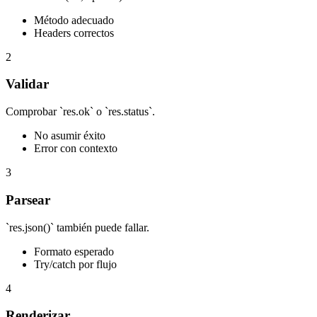
Método adecuado
Headers correctos
2
Validar
Comprobar `res.ok` o `res.status`.
No asumir éxito
Error con contexto
3
Parsear
`res.json()` también puede fallar.
Formato esperado
Try/catch por flujo
4
Renderizar