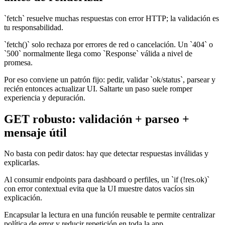
`fetch` resuelve muchas respuestas con error HTTP; la validación es
tu responsabilidad.
`fetch()` solo rechaza por errores de red o cancelación. Un `404` o
`500` normalmente llega como `Response` válida a nivel de
promesa.
Por eso conviene un patrón fijo: pedir, validar `ok/status`, parsear y
recién entonces actualizar UI. Saltarte un paso suele romper
experiencia y depuración.
GET robusto: validación + parseo +
mensaje útil
No basta con pedir datos: hay que detectar respuestas inválidas y
explicarlas.
Al consumir endpoints para dashboard o perfiles, un `if (!res.ok)`
con error contextual evita que la UI muestre datos vacíos sin
explicación.
Encapsular la lectura en una función reusable te permite centralizar
política de error y reducir repetición en toda la app.