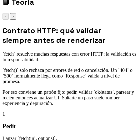
📘
Teoría
‹
›
Contrato HTTP: qué validar
siempre antes de renderizar
`fetch` resuelve muchas respuestas con error HTTP; la validación es
tu responsabilidad.
`fetch()` solo rechaza por errores de red o cancelación. Un `404` o
`500` normalmente llega como `Response` válida a nivel de
promesa.
Por eso conviene un patrón fijo: pedir, validar `ok/status`, parsear y
recién entonces actualizar UI. Saltarte un paso suele romper
experiencia y depuración.
1
Pedir
Lanzar `fetch(url, options)`.