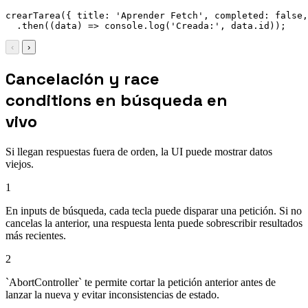
crearTarea
(
{
title
:
'Aprender Fetch'
,
completed
:
false
,
.
then
(
(
data
)
=>
 console
.
log
(
'Creada:'
,
 data
.
id
)
)
;
‹
›
Cancelación y race
conditions en búsqueda en
vivo
Si llegan respuestas fuera de orden, la UI puede mostrar datos
viejos.
1
En inputs de búsqueda, cada tecla puede disparar una petición. Si no
cancelas la anterior, una respuesta lenta puede sobrescribir resultados
más recientes.
2
`AbortController` te permite cortar la petición anterior antes de
lanzar la nueva y evitar inconsistencias de estado.