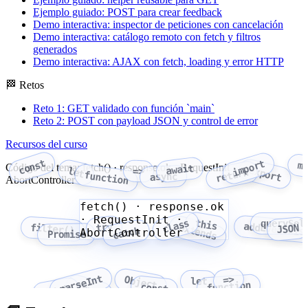
Ejemplo guiado: POST para crear feedback
Demo interactiva: inspector de peticiones con cancelación
Demo interactiva: catálogo remoto con fetch y filtros
generados
Demo interactiva: AJAX con fetch, loading y error HTTP
🏁 Retos
Reto 1: GET validado con función `main`
Reto 2: POST con payload JSON y control de error
Recursos del curso
const
import
m
Código del tema: fetch() · response.ok · RequestInit ·
await
export
let
=>
return
function
async
AbortController
fetch() · response.ok
· RequestInit ·
class
this
querySel
addEventLis
try
extends
filter()
JSON
catch
AbortController
Promise
parseInt
=>
Object
let
function
Array
const
fetch