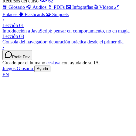
Recursos del curso
62
📘 Glosario
🎧 Audios
📄 PDFs
🖼️ Infografías
🎬 Vídeos
🔗
Enlaces
🧠 Flashcards
🧩 Snippets
‹
Lección 01
Introducción a JavaScript: pensar en comportamiento, no en magia
Lección 03
Consola del navegador: depuración práctica desde el primer día
›
Profe Dev
Creado por el humano
ceslava
con ayuda de su IA.
Juegos
Glosario
Ayuda
EN