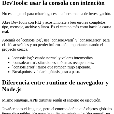
DevTools: usar la consola con intención
No es un panel para mirar logs: es una herramienta de investigación.
Abre DevTools con F12 y acostúmbrate a leer errores completos:
tipo, mensaje, archivo y línea. Es el camino más corto hacia la causa
real.
Además de `console.log`, usa `console.warn` y `console.error` para
clasificar señales y no perder información importante cuando el
proyecto crezca.
`console.log`: estado normal y valores intermedios.
`console.warn`: situaciones anómalas recuperables.
`console.error`: fallos que rompen flujo esperado.
Breakpoints: validar hipótesis paso a paso.
Diferencia entre runtime de navegador y
Node.js
Mismo lenguaje, APIs distintas según el entorno de ejecución.
JavaScript es el lenguaje, pero el entorno define qué objetos globales
tienes disponibles. En navegador tienes `window` y `document`; en