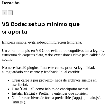
Iteración
‹
›
VS Code: setup mínimo que
sí aporta
Empieza simple, evita sobreconfiguración temprana.
Un entorno limpio en VS Code evita ruido cognitivo: tema legible,
estructura de carpetas clara, y dos extensiones clave para calidad de
código.
No necesitas 20 plugins. Para este curso, prioriza legibilidad,
autoguardado consciente y feedback útil al escribir.
Crear carpeta por proyecto (nada de archivos sueltos en
escritorio).
Usar `Ctrl + S` como hábito de checkpoint mental.
Instalar ESLint y Prettier, y entender qué corrigen.
Nombrar archivos de forma predecible (`app.js`, `main.js`,
`utils.js`).