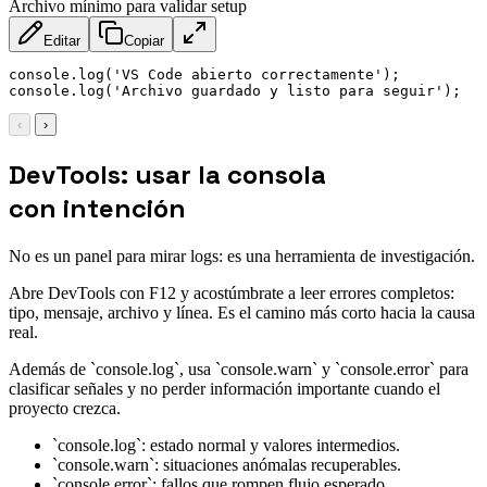
Archivo mínimo para validar setup
Editar
Copiar
console
.
log
(
'VS Code abierto correctamente'
)
;
console
.
log
(
'Archivo guardado y listo para seguir'
)
;
‹
›
DevTools: usar la consola
con intención
No es un panel para mirar logs: es una herramienta de investigación.
Abre DevTools con F12 y acostúmbrate a leer errores completos:
tipo, mensaje, archivo y línea. Es el camino más corto hacia la causa
real.
Además de `console.log`, usa `console.warn` y `console.error` para
clasificar señales y no perder información importante cuando el
proyecto crezca.
`console.log`: estado normal y valores intermedios.
`console.warn`: situaciones anómalas recuperables.
`console.error`: fallos que rompen flujo esperado.