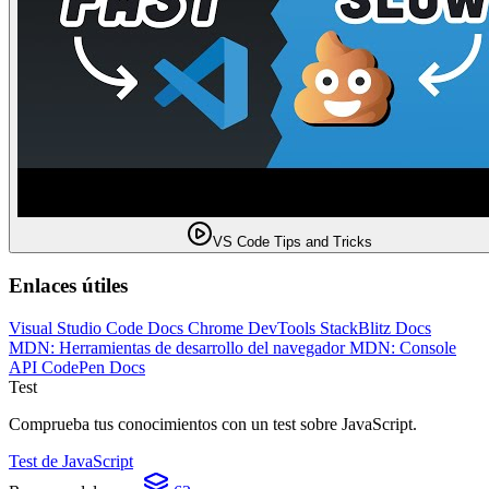
VS Code Tips and Tricks
Enlaces útiles
Visual Studio Code Docs
Chrome DevTools
StackBlitz Docs
MDN: Herramientas de desarrollo del navegador
MDN: Console
API
CodePen Docs
Test
Comprueba tus conocimientos con un test sobre JavaScript.
Test de JavaScript