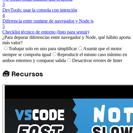
3
DevTools: usar la consola con intención
4
Diferencia entre runtime de navegador y Node.js
5
Checklist técnico de entorno (listo para seguir)
¿Para depurar diferencias entre navegador y Node, qué hábito aporta
más valor?
Trabajar solo en uno para simplificar
Asumir que el motor
siempre se comporta igual
Reproducir el mismo caso mínimo en
ambos entornos y comparar salida
Desactivar errores de linter
🧰
Recursos