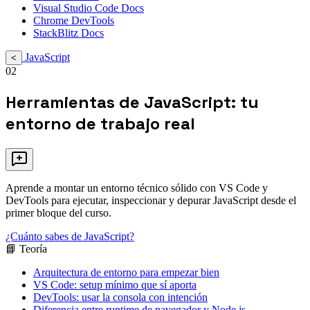
Visual Studio Code Docs
Chrome DevTools
StackBlitz Docs
JavaScript
<
02
Herramientas de JavaScript: tu
entorno de trabajo real
Aprende a montar un entorno técnico sólido con VS Code y
DevTools para ejecutar, inspeccionar y depurar JavaScript desde el
primer bloque del curso.
¿Cuánto sabes de JavaScript?
📘 Teoría
Arquitectura de entorno para empezar bien
VS Code: setup mínimo que sí aporta
DevTools: usar la consola con intención
Diferencia entre runtime de navegador y Node.js