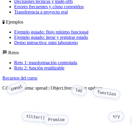
Decisiones técnicas y trade-offs
Errores frecuentes y cómo corregirlos
Transferencia a proyecto real
🧪 Ejemplos
Ejemplo guiado: flujo mínimo funcional
Ejemplo guiado: iterar y registrar estado
Demo interactiva: mini laboratorio
🏁 Retos
Reto 1: transformación controlada
Reto 2: función reutilizable
Recursos del curso
const
Código del tema: spread | Object.freeze | pure updates
let
function
try
filter()
Promise