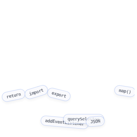
import
map()
export
return
querySelector
addEventListener
JSON