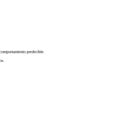
y comportamiento predecible.
os.