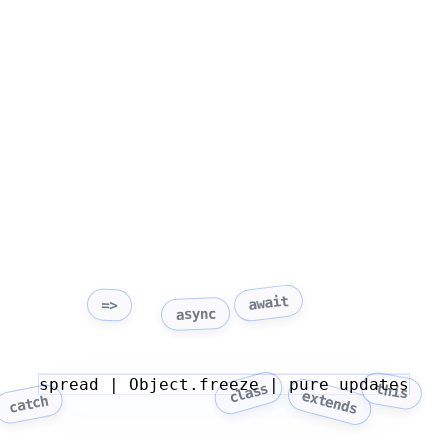
await
=>
async
spread | Object.freeze | pure updates
class
this
extends
catch