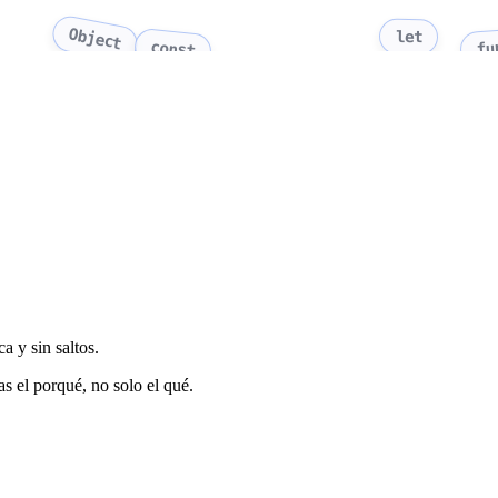
Object
let
fu
const
a y sin saltos.
s el porqué, no solo el qué.