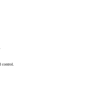
.
l control.