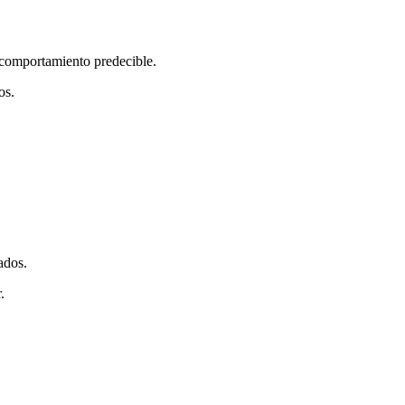
y comportamiento predecible.
os.
ados.
.