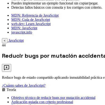
Puedes implementar un ejemplo funcional sin copiar/pegar.
Detectas fallos básicos con consola y los corriges con criterio.
MDN: Referencia de JavaScript
MDN: Guía de JavaScript
web.dev: Learn JavaScript
MDN: JavaScript
javascript.info
JavaScript
<
44
Reducir bugs por mutación accident
Reduce bugs de estado compartido aplicando inmutabilidad práctica en
¿Cuánto sabes de JavaScript?
📘 Teoría
Objetivo técnico de reducir bugs por mutación accidental
Aplicación guiada con criterio profesional