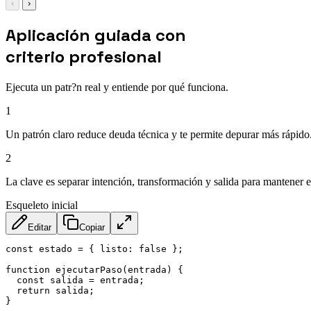
‹
›
Aplicación guiada con
criterio profesional
Ejecuta un patr?n real y entiende por qué funciona.
1
Un patrón claro reduce deuda técnica y te permite depurar más rápido
2
La clave es separar intención, transformación y salida para mantener e
Esqueleto inicial
Editar
Copiar
const
 estado 
=
{
listo
:
false
}
;
function
ejecutarPaso
(
entrada
)
{
const
 salida 
=
 entrada
;
return
 salida
;
}