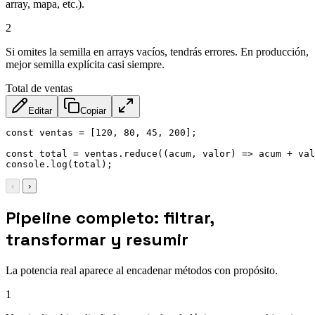
array, mapa, etc.).
2
Si omites la semilla en arrays vacíos, tendrás errores. En producción,
mejor semilla explícita casi siempre.
Total de ventas
Editar
Copiar
const
 ventas 
=
[
120
,
80
,
45
,
200
]
;
const
 total 
=
 ventas
.
reduce
(
(
acum
,
 valor
)
=>
 acum 
+
 val
console
.
log
(
total
)
;
‹
›
Pipeline completo: filtrar,
transformar y resumir
La potencia real aparece al encadenar métodos con propósito.
1