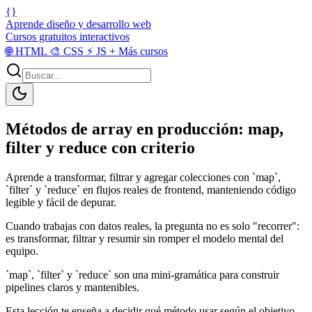
{}
Aprende diseño y desarrollo web
Cursos gratuitos interactivos
🌐
HTML
🎨
CSS
⚡
JS
+
Más cursos
Métodos de array en producción: map,
filter y reduce con criterio
Aprende a transformar, filtrar y agregar colecciones con `map`,
`filter` y `reduce` en flujos reales de frontend, manteniendo código
legible y fácil de depurar.
Cuando trabajas con datos reales, la pregunta no es solo "recorrer":
es transformar, filtrar y resumir sin romper el modelo mental del
equipo.
`map`, `filter` y `reduce` son una mini-gramática para construir
pipelines claros y mantenibles.
Esta lección te enseña a decidir qué método usar según el objetivo,