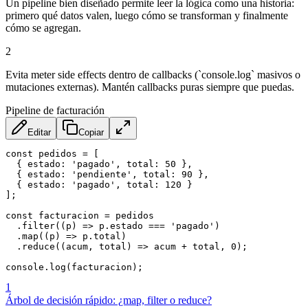
Un pipeline bien diseñado permite leer la lógica como una historia:
primero qué datos valen, luego cómo se transforman y finalmente
cómo se agregan.
2
Evita meter side effects dentro de callbacks (`console.log` masivos o
mutaciones externas). Mantén callbacks puras siempre que puedas.
Pipeline de facturación
Editar
Copiar
const
 pedidos 
=
[
{
estado
:
'pagado'
,
total
:
50
}
,
{
estado
:
'pendiente'
,
total
:
90
}
,
{
estado
:
'pagado'
,
total
:
120
}
]
;
const
 facturacion 
=
 pedidos

.
filter
(
(
p
)
=>
 p
.
estado 
===
'pagado'
)
.
map
(
(
p
)
=>
 p
.
total
)
.
reduce
(
(
acum
,
 total
)
=>
 acum 
+
 total
,
0
)
;
console
.
log
(
facturacion
)
;
1
Árbol de decisión rápido: ¿map, filter o reduce?