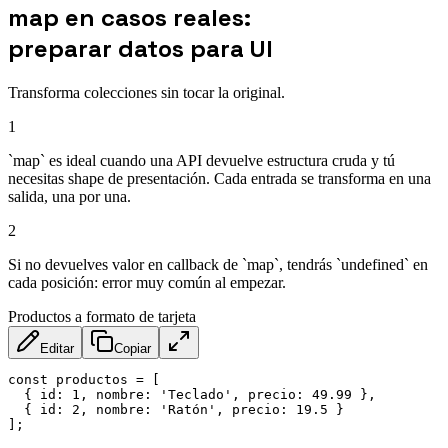
map en casos reales:
preparar datos para UI
Transforma colecciones sin tocar la original.
1
`map` es ideal cuando una API devuelve estructura cruda y tú
necesitas shape de presentación. Cada entrada se transforma en una
salida, una por una.
2
Si no devuelves valor en callback de `map`, tendrás `undefined` en
cada posición: error muy común al empezar.
Productos a formato de tarjeta
Editar
Copiar
const
 productos 
=
[
{
id
:
1
,
nombre
:
'Teclado'
,
precio
:
49.99
}
,
{
id
:
2
,
nombre
:
'Ratón'
,
precio
:
19.5
}
]
;