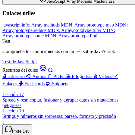
JavaScript Array Methods Masterclass
Enlaces útiles
javascript.info: Array methods
MDN: Array.prototype.map
MDN:
Array.prototype.reduce
MDN: Array.prototype.filter
MDN:
Array.prototype.some
MDN: Array.prototype.find
Test
Comprueba tus conocimientos con un test sobre JavaScript.
Test de JavaScript
Recursos del curso
62
📘 Glosario
🎧 Audios
📄 PDFs
🖼️ Infografías
🎬 Vídeos
🔗
Enlaces
🧠 Flashcards
🧩 Snippets
‹
Lección 17
Spread y rest: copiar, fusionar y agrupar datos sin mutaciones
peligrosas
Lección 19
Strings y números sin sorpresas: parseo, formato y precisión
›
Profe Dev