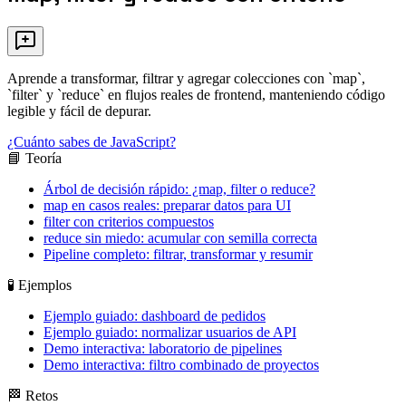
Aprende a transformar, filtrar y agregar colecciones con `map`,
`filter` y `reduce` en flujos reales de frontend, manteniendo código
legible y fácil de depurar.
¿Cuánto sabes de JavaScript?
📘 Teoría
Árbol de decisión rápido: ¿map, filter o reduce?
map en casos reales: preparar datos para UI
filter con criterios compuestos
reduce sin miedo: acumular con semilla correcta
Pipeline completo: filtrar, transformar y resumir
🧪 Ejemplos
Ejemplo guiado: dashboard de pedidos
Ejemplo guiado: normalizar usuarios de API
Demo interactiva: laboratorio de pipelines
Demo interactiva: filtro combinado de proyectos
🏁 Retos