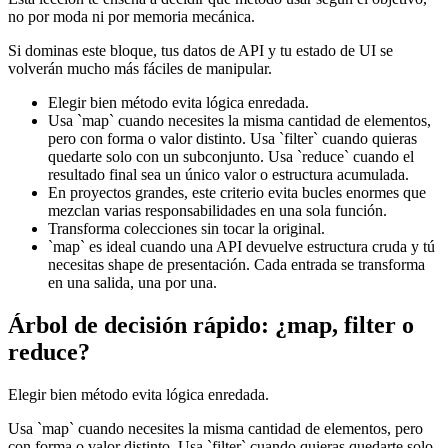
no por moda ni por memoria mecánica.
Si dominas este bloque, tus datos de API y tu estado de UI se
volverán mucho más fáciles de manipular.
Elegir bien método evita lógica enredada.
Usa `map` cuando necesites la misma cantidad de elementos,
pero con forma o valor distinto. Usa `filter` cuando quieras
quedarte solo con un subconjunto. Usa `reduce` cuando el
resultado final sea un único valor o estructura acumulada.
En proyectos grandes, este criterio evita bucles enormes que
mezclan varias responsabilidades en una sola función.
Transforma colecciones sin tocar la original.
`map` es ideal cuando una API devuelve estructura cruda y tú
necesitas shape de presentación. Cada entrada se transforma
en una salida, una por una.
Árbol de decisión rápido: ¿map, filter o
reduce?
Elegir bien método evita lógica enredada.
Usa `map` cuando necesites la misma cantidad de elementos, pero
con forma o valor distinto. Usa `filter` cuando quieras quedarte solo