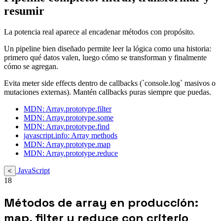
resumir
La potencia real aparece al encadenar métodos con propósito.
Un pipeline bien diseñado permite leer la lógica como una historia:
primero qué datos valen, luego cómo se transforman y finalmente
cómo se agregan.
Evita meter side effects dentro de callbacks (`console.log` masivos o
mutaciones externas). Mantén callbacks puras siempre que puedas.
MDN: Array.prototype.filter
MDN: Array.prototype.some
MDN: Array.prototype.find
javascript.info: Array methods
MDN: Array.prototype.map
MDN: Array.prototype.reduce
JavaScript
<
18
Métodos de array en producción:
map, filter y reduce con criterio