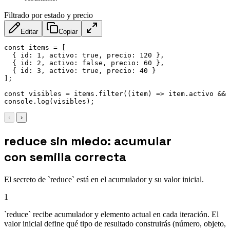
Filtrado por estado y precio
Editar
Copiar
const
 items 
=
[
{
id
:
1
,
activo
:
true
,
precio
:
120
}
,
{
id
:
2
,
activo
:
false
,
precio
:
60
}
,
{
id
:
3
,
activo
:
true
,
precio
:
40
}
]
;
const
 visibles 
=
 items
.
filter
(
(
item
)
=>
 item
.
activo 
&&
 
console
.
log
(
visibles
)
;
‹
›
reduce sin miedo: acumular
con semilla correcta
El secreto de `reduce` está en el acumulador y su valor inicial.
1
`reduce` recibe acumulador y elemento actual en cada iteración. El
valor inicial define qué tipo de resultado construirás (número, objeto,