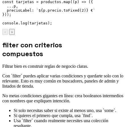
const
 tarjetas 
=
 productos
.
map
(
(
p
)
=>
(
{
...
p
,
precioLabel
:
`
${
p
.
precio
.
toFixed
(
2
)
}
 €
`
}
)
)
;
console
.
log
(
tarjetas
)
;
‹
›
filter con criterios
compuestos
Filtrar bien es construir reglas de negocio claras.
Con `filter` puedes aplicar varias condiciones y quedarte solo con lo
relevante. Esto es muy común en buscadores, paneles de admin y
listados de tienda.
No metas condiciones gigantes en línea: crea booleanos intermedios
con nombres que expliquen intención.
Si solo necesitas saber si existe al menos uno, usa `some`.
Si quieres el primero que cumpla, usa `find`.
Usa `filter` cuando realmente necesites una colección
resultante.