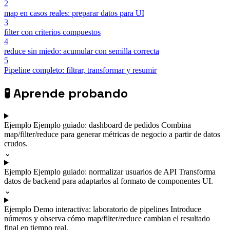
2
map en casos reales: preparar datos para UI
3
filter con criterios compuestos
4
reduce sin miedo: acumular con semilla correcta
5
Pipeline completo: filtrar, transformar y resumir
🧪
Aprende probando
Ejemplo
Ejemplo guiado: dashboard de pedidos
Combina
map/filter/reduce para generar métricas de negocio a partir de datos
crudos.
⌄
Ejemplo
Ejemplo guiado: normalizar usuarios de API
Transforma
datos de backend para adaptarlos al formato de componentes UI.
⌄
Ejemplo
Demo interactiva: laboratorio de pipelines
Introduce
números y observa cómo map/filter/reduce cambian el resultado
final en tiempo real.