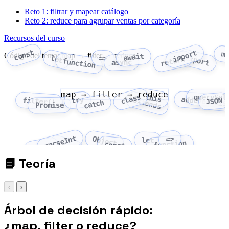
Reto 1: filtrar y mapear catálogo
Reto 2: reduce para agrupar ventas por categoría
Recursos del curso
const
import
m
Código del tema: map → filter → reduce
await
export
let
=>
return
function
async
map → filter → reduce
class
this
querySel
addEventLis
try
extends
filter()
JSON
catch
Promise
parseInt
=>
Object
let
function
Array
const
fetch
📘
Teoría
‹
›
Árbol de decisión rápido:
¿map, filter o reduce?