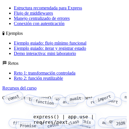
Estructura recomendada para Express
Flujo de middlewares
Manejo centralizado de errores
Conexión con autenticación
🧪 Ejemplos
Ejemplo guiado: flujo mínimo funcional
Ejemplo guiado: iterar y registrar estado
Demo interactiva: mini laboratorio
🏁 Retos
Reto 1: transformación controlada
Reto 2: función reutilizable
Recursos del curso
const
import
m
Código del tema: express() | app.use | req/res/next
await
export
let
=>
return
function
async
express() | app.use |
class
this
querySel
req/res/next
addEventLis
try
extends
filter()
JSON
catch
Promise