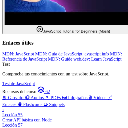
JavaScript Tutorial for Beginners (Mosh)
Enlaces útiles
MDN: JavaScript
MDN: Guía de JavaScript
javascript.info
MDN:
Referencia de JavaScript
MDN: Guide
web.dev: Learn JavaScript
Test
Comprueba tus conocimientos con un test sobre JavaScript.
Test de JavaScript
Recursos del curso
62
📘 Glosario
🎧 Audios
📄 PDFs
🖼️ Infografías
🎬 Vídeos
🔗
Enlaces
🧠 Flashcards
🧩 Snippets
‹
Lección 55
Crear API básica con Node
Lección 57