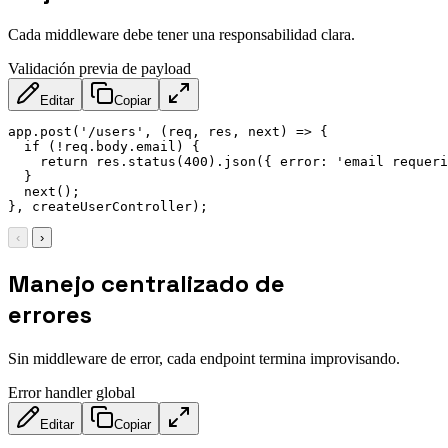
Cada middleware debe tener una responsabilidad clara.
Validación previa de payload
Editar
Copiar
app
.
post
(
'/users'
,
(
req
,
 res
,
 next
)
=>
{
if
(
!
req
.
body
.
email
)
{
return
 res
.
status
(
400
)
.
json
(
{
error
:
'email requeri
}
next
(
)
;
}
,
 createUserController
)
;
‹
›
Manejo centralizado de
errores
Sin middleware de error, cada endpoint termina improvisando.
Error handler global
Editar
Copiar