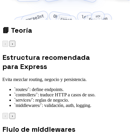
parseInt
=>
Object
let
function
Array
const
fetch
📘
Teoría
‹
›
Estructura recomendada
para Express
Evita mezclar routing, negocio y persistencia.
`routes/`: define endpoints.
`controllers/`: traduce HTTP a casos de uso.
`services/`: reglas de negocio.
`middlewares/`: validación, auth, logging.
‹
›
Flujo de middlewares