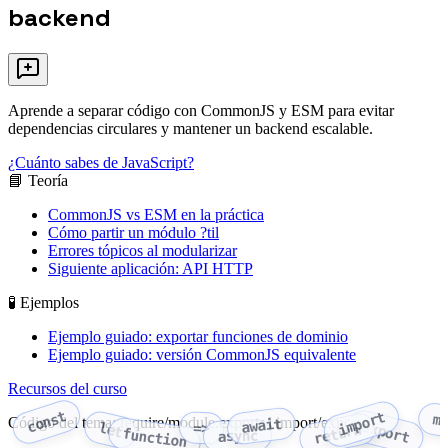
backend
Aprende a separar código con CommonJS y ESM para evitar
dependencias circulares y mantener un backend escalable.
¿Cuánto sabes de JavaScript?
📘 Teoría
CommonJS vs ESM en la práctica
Cómo partir un módulo ?til
Errores tópicos al modularizar
Siguiente aplicación: API HTTP
🧪 Ejemplos
Ejemplo guiado: exportar funciones de dominio
Ejemplo guiado: versión CommonJS equivalente
Recursos del curso
const
import
m
Código del tema: require/module.exports | import/export
await
export
let
=>
return
function
async