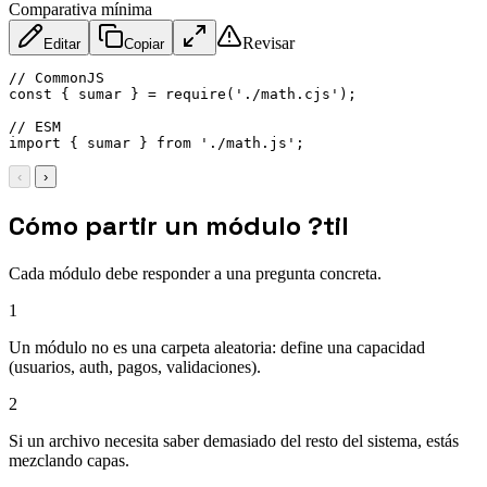
Comparativa mínima
Revisar
Editar
Copiar
// CommonJS
const
{
 sumar 
}
=
require
(
'./math.cjs'
)
;
// ESM
import
{
 sumar 
}
from
'./math.js'
;
‹
›
Cómo partir un módulo ?til
Cada módulo debe responder a una pregunta concreta.
1
Un módulo no es una carpeta aleatoria: define una capacidad
(usuarios, auth, pagos, validaciones).
2
Si un archivo necesita saber demasiado del resto del sistema, estás
mezclando capas.