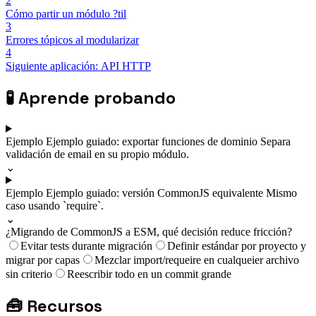
2
Cómo partir un módulo ?til
3
Errores tópicos al modularizar
4
Siguiente aplicación: API HTTP
🧪
Aprende probando
Ejemplo
Ejemplo guiado: exportar funciones de dominio
Separa
validación de email en su propio módulo.
⌄
Ejemplo
Ejemplo guiado: versión CommonJS equivalente
Mismo
caso usando `require`.
⌄
¿Migrando de CommonJS a ESM, qué decisión reduce fricción?
Evitar tests durante migración
Definir estándar por proyecto y
migrar por capas
Mezclar import/requeire en cualqueier archivo
sin criterio
Reescribir todo en un commit grande
🧰
Recursos