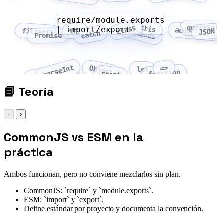
require/module.exports
class
this
querySel
| import/export
addEventLis
try
extends
filter()
JSON
catch
Promise
parseInt
=>
Object
let
function
Array
const
fetch
📘
Teoría
‹
›
CommonJS vs ESM en la
práctica
Ambos funcionan, pero no conviene mezclarlos sin plan.
CommonJS: `require` y `module.exports`.
ESM: `import` y `export`.
Define estándar por proyecto y documenta la convención.