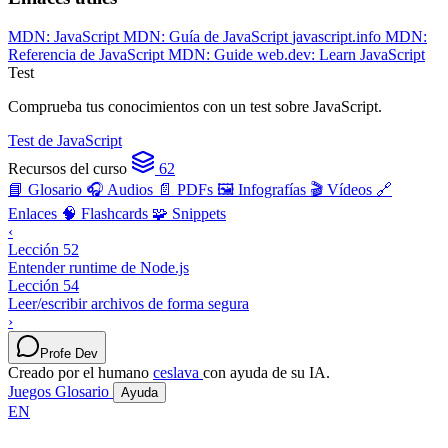
MDN: JavaScript
MDN: Guía de JavaScript
javascript.info
MDN:
Referencia de JavaScript
MDN: Guide
web.dev: Learn JavaScript
Test
Comprueba tus conocimientos con un test sobre JavaScript.
Test de JavaScript
Recursos del curso
62
📘 Glosario
🎧 Audios
📄 PDFs
🖼️ Infografías
🎬 Vídeos
🔗
Enlaces
🧠 Flashcards
🧩 Snippets
‹
Lección 52
Entender runtime de Node.js
Lección 54
Leer/escribir archivos de forma segura
›
Profe Dev
Creado por el humano
ceslava
con ayuda de su IA.
Juegos
Glosario
Ayuda
EN