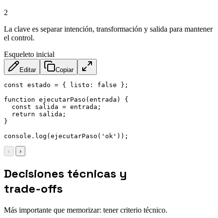
2
La clave es separar intención, transformación y salida para mantener
el control.
Esqueleto inicial
Editar
Copiar
const
 estado 
=
{
listo
:
false
}
;
function
ejecutarPaso
(
entrada
)
{
const
 salida 
=
 entrada
;
return
 salida
;
}
console
.
log
(
ejecutarPaso
(
'ok'
)
)
;
‹
›
Decisiones técnicas y
trade-offs
Más importante que memorizar: tener criterio técnico.