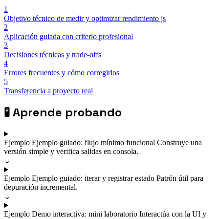
1
Objetivo técnico de medir y optimizar rendimiento js
2
Aplicación guiada con criterio profesional
3
Decisiones técnicas y trade-offs
4
Errores frecuentes y cómo corregirlos
5
Transferencia a proyecto real
🧪
Aprende probando
Ejemplo
Ejemplo guiado: flujo mínimo funcional
Construye una
versión simple y verifica salidas en consola.
⌄
Ejemplo
Ejemplo guiado: iterar y registrar estado
Patrón útil para
depuración incremental.
⌄
Ejemplo
Demo interactiva: mini laboratorio
Interactúa con la UI y