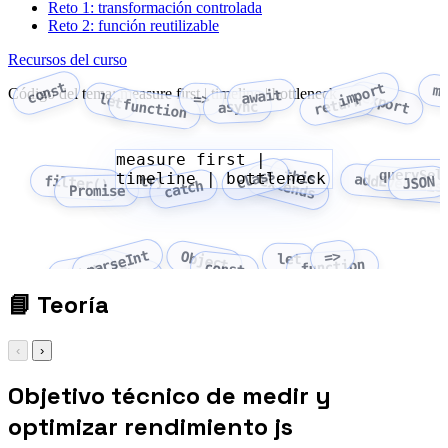
Reto 1: transformación controlada
Reto 2: función reutilizable
Recursos del curso
const
import
m
Código del tema: measure first | timeline | bottleneck
await
export
let
=>
return
function
async
measure first |
class
this
querySel
timeline | bottleneck
addEventLis
try
extends
filter()
JSON
catch
Promise
parseInt
=>
Object
let
function
Array
const
fetch
📘
Teoría
‹
›
Objetivo técnico de medir y
optimizar rendimiento js