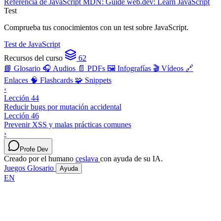
Referencia de JavaScript
MDN: Guide
web.dev: Learn JavaScript
Test
Comprueba tus conocimientos con un test sobre JavaScript.
Test de JavaScript
Recursos del curso
62
📘 Glosario
🎧 Audios
📄 PDFs
🖼️ Infografías
🎬 Vídeos
🔗
Enlaces
🧠 Flashcards
🧩 Snippets
‹
Lección 44
Reducir bugs por mutación accidental
Lección 46
Prevenir XSS y malas prácticas comunes
›
Profe Dev
Creado por el humano
ceslava
con ayuda de su IA.
Juegos
Glosario
Ayuda
EN