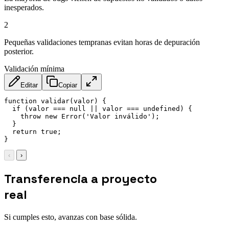
inesperados.
2
Pequeñas validaciones tempranas evitan horas de depuración
posterior.
Validación mínima
Editar
Copiar
function
validar
(
valor
)
{
if
(
valor 
===
null
||
 valor 
===
undefined
)
{
throw
new
Error
(
'Valor inválido'
)
;
}
return
true
;
}
‹
›
Transferencia a proyecto
real
Si cumples esto, avanzas con base sólida.