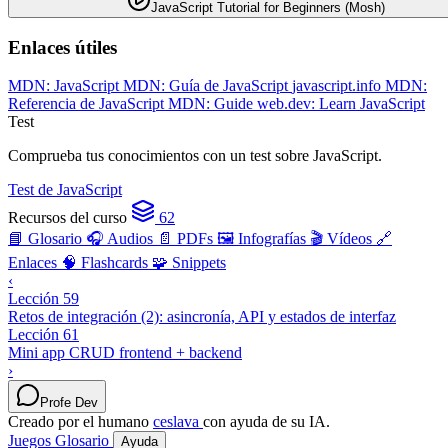
JavaScript Tutorial for Beginners (Mosh)
Enlaces útiles
MDN: JavaScript
MDN: Guía de JavaScript
javascript.info
MDN:
Referencia de JavaScript
MDN: Guide
web.dev: Learn JavaScript
Test
Comprueba tus conocimientos con un test sobre JavaScript.
Test de JavaScript
Recursos del curso
62
📘 Glosario
🎧 Audios
📄 PDFs
🖼️ Infografías
🎬 Vídeos
🔗
Enlaces
🧠 Flashcards
🧩 Snippets
‹
Lección 59
Retos de integración (2): asincronía, API y estados de interfaz
Lección 61
Mini app CRUD frontend + backend
›
Profe Dev
Creado por el humano
ceslava
con ayuda de su IA.
Juegos
Glosario
Ayuda