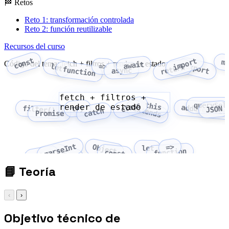
🏁 Retos
Reto 1: transformación controlada
Reto 2: función reutilizable
Recursos del curso
const
import
m
Código del tema: fetch + filtros + render de estado
await
export
let
=>
return
function
async
fetch + filtros +
class
this
querySel
render de estado
addEventLis
try
extends
filter()
JSON
catch
Promise
parseInt
=>
Object
let
function
Array
const
fetch
📘
Teoría
‹
›
Objetivo técnico de