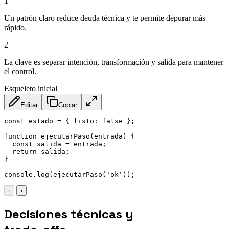
1
Un patrón claro reduce deuda técnica y te permite depurar más
rápido.
2
La clave es separar intención, transformación y salida para mantener
el control.
Esqueleto inicial
Editar
Copiar
const
 estado 
=
{
listo
:
false
}
;
function
ejecutarPaso
(
entrada
)
{
const
 salida 
=
 entrada
;
return
 salida
;
}
console
.
log
(
ejecutarPaso
(
'ok'
)
)
;
‹
›
Decisiones técnicas y