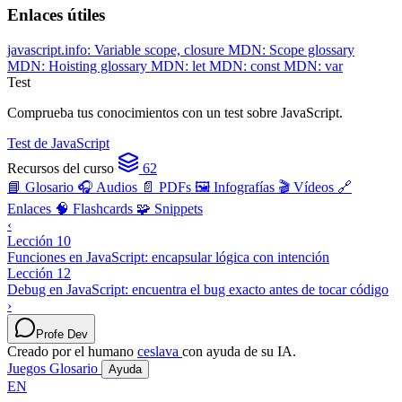
Enlaces útiles
javascript.info: Variable scope, closure
MDN: Scope glossary
MDN: Hoisting glossary
MDN: let
MDN: const
MDN: var
Test
Comprueba tus conocimientos con un test sobre JavaScript.
Test de JavaScript
Recursos del curso
62
📘 Glosario
🎧 Audios
📄 PDFs
🖼️ Infografías
🎬 Vídeos
🔗
Enlaces
🧠 Flashcards
🧩 Snippets
‹
Lección 10
Funciones en JavaScript: encapsular lógica con intención
Lección 12
Debug en JavaScript: encuentra el bug exacto antes de tocar código
›
Profe Dev
Creado por el humano
ceslava
con ayuda de su IA.
Juegos
Glosario
Ayuda
EN