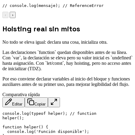
// console.log(mensaje); // ReferenceError
‹
›
Hoisting real sin mitos
No todo se eleva igual: declara una cosa, inicializa otra.
Las declaraciones `function` quedan disponibles antes de su línea.
Con `var`, la declaración se eleva pero su valor inicial es `undefined`
hasta asignación. Con `let/const`, hay hoisting, pero no acceso antes
de inicializar (TDZ).
Por eso conviene declarar variables al inicio del bloque y funciones
auxiliares antes de su primer uso, para mejorar legibilidad del flujo.
Comparativa rápida
Editar
Copiar
console
.
log
(
typeof
 helper
)
;
// function
helper
(
)
;
function
helper
(
)
{
  console
.
log
(
'Función disponible'
)
;