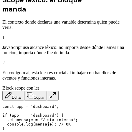
manda
El contexto donde declaras una variable determina quién puede
verla.
1
JavaScript usa alcance léxico: no importa desde dónde llames una
función, importa dónde fue definida.
2
En código real, esta idea es crucial al trabajar con handlers de
eventos y funciones internas.
Block scope con let
Editar
Copiar
const
 app 
=
'dashboard'
;
if
(
app 
===
'dashboard'
)
{
let
 mensaje 
=
'Vista interna'
;
  console
.
log
(
mensaje
)
;
// OK
}