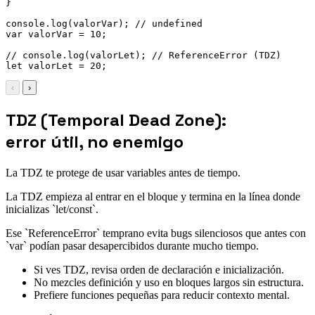
}
console
.
log
(
valorVar
)
;
// undefined
var
 valorVar 
=
10
;
// console.log(valorLet); // ReferenceError (TDZ)
let
 valorLet 
=
20
;
‹
›
TDZ (Temporal Dead Zone):
error útil, no enemigo
La TDZ te protege de usar variables antes de tiempo.
La TDZ empieza al entrar en el bloque y termina en la línea donde
inicializas `let/const`.
Ese `ReferenceError` temprano evita bugs silenciosos que antes con
`var` podían pasar desapercibidos durante mucho tiempo.
Si ves TDZ, revisa orden de declaración e inicialización.
No mezcles definición y uso en bloques largos sin estructura.
Prefiere funciones pequeñas para reducir contexto mental.