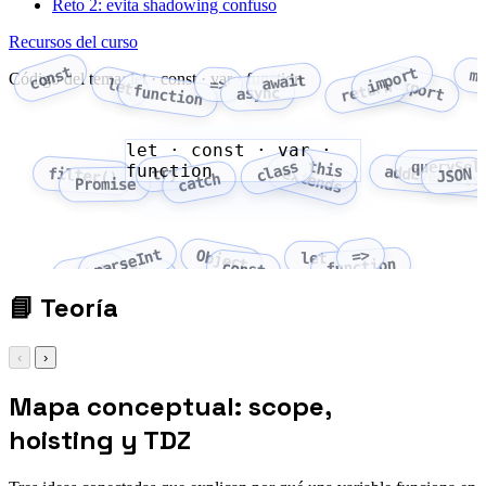
Reto 2: evita shadowing confuso
Recursos del curso
const
import
m
Código del tema: let · const · var · function
await
export
let
=>
return
function
async
let · const · var ·
class
this
querySel
function
addEventLis
try
extends
filter()
JSON
catch
Promise
parseInt
=>
Object
let
function
Array
const
fetch
📘
Teoría
‹
›
Mapa conceptual: scope,
hoisting y TDZ