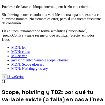
Puedes redeclarar en bloque interno, pero hazlo con criterio.
Shadowing ocurre cuando una variable interna tapa otra externa con
el mismo nombre. No siempre es error, pero sí una fuente frecuente
de confusión.
En equipos, renombrar de forma semántica (`precioBase`,
`precioConIva`) suele ser mejor que reutilizar `precio` en todos
lados.
MDN: let
MDN: const
MDN: var
javascript.info: Variable scope, closure
MDN: Scope glossary
MDN: Hoisting glossary
JavaScript
<
11
Scope, hoisting y TDZ: por qué tu
variable existe (o falla) en cada línea