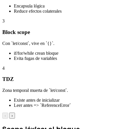
Encapsula lógica
Reduce efectos colaterales
3
Block scope
Con `let/const`, vive en `{}`.
if/for/while crean bloque
Evita fugas de variables
4
TDZ
Zona temporal muerta de `let/const`.
Existe antes de inicializar
Leer antes => `ReferenceError`
‹
›
Scope léxico: el bloque