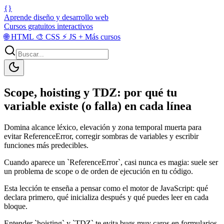
{}
Aprende diseño y desarrollo web
Cursos gratuitos interactivos
🌐
HTML
🎨
CSS
⚡
JS
+
Más cursos
Scope, hoisting y TDZ: por qué tu
variable existe (o falla) en cada línea
Domina alcance léxico, elevación y zona temporal muerta para
evitar ReferenceError, corregir sombras de variables y escribir
funciones más predecibles.
Cuando aparece un `ReferenceError`, casi nunca es magia: suele ser
un problema de scope o de orden de ejecución en tu código.
Esta lección te enseña a pensar como el motor de JavaScript: qué
declara primero, qué inicializa después y qué puedes leer en cada
bloque.
Entender `hoisting` y `TDZ` te evita bugs muy caros en formularios,