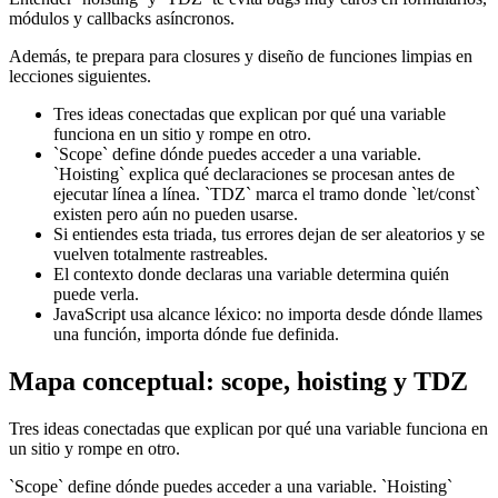
módulos y callbacks asíncronos.
Además, te prepara para closures y diseño de funciones limpias en
lecciones siguientes.
Tres ideas conectadas que explican por qué una variable
funciona en un sitio y rompe en otro.
`Scope` define dónde puedes acceder a una variable.
`Hoisting` explica qué declaraciones se procesan antes de
ejecutar línea a línea. `TDZ` marca el tramo donde `let/const`
existen pero aún no pueden usarse.
Si entiendes esta triada, tus errores dejan de ser aleatorios y se
vuelven totalmente rastreables.
El contexto donde declaras una variable determina quién
puede verla.
JavaScript usa alcance léxico: no importa desde dónde llames
una función, importa dónde fue definida.
Mapa conceptual: scope, hoisting y TDZ
Tres ideas conectadas que explican por qué una variable funciona en
un sitio y rompe en otro.
`Scope` define dónde puedes acceder a una variable. `Hoisting`