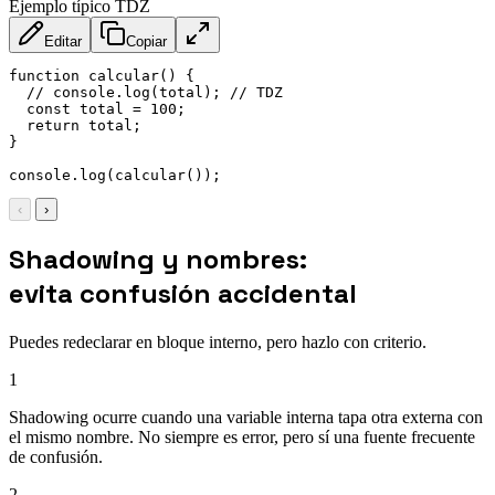
Ejemplo típico TDZ
Editar
Copiar
function
calcular
(
)
{
// console.log(total); // TDZ
const
 total 
=
100
;
return
 total
;
}
console
.
log
(
calcular
(
)
)
;
‹
›
Shadowing y nombres:
evita confusión accidental
Puedes redeclarar en bloque interno, pero hazlo con criterio.
1
Shadowing ocurre cuando una variable interna tapa otra externa con
el mismo nombre. No siempre es error, pero sí una fuente frecuente
de confusión.
2