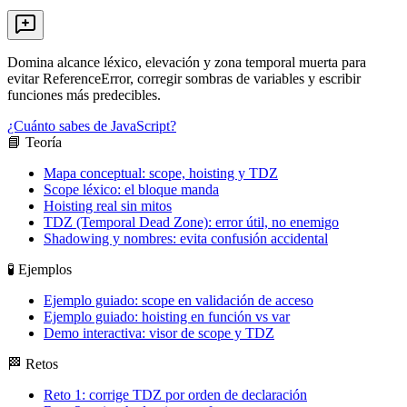
Domina alcance léxico, elevación y zona temporal muerta para
evitar ReferenceError, corregir sombras de variables y escribir
funciones más predecibles.
¿Cuánto sabes de JavaScript?
📘 Teoría
Mapa conceptual: scope, hoisting y TDZ
Scope léxico: el bloque manda
Hoisting real sin mitos
TDZ (Temporal Dead Zone): error útil, no enemigo
Shadowing y nombres: evita confusión accidental
🧪 Ejemplos
Ejemplo guiado: scope en validación de acceso
Ejemplo guiado: hoisting en función vs var
Demo interactiva: visor de scope y TDZ
🏁 Retos
Reto 1: corrige TDZ por orden de declaración