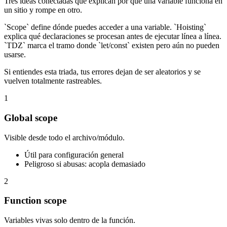
Tres ideas conectadas que explican por qué una variable funciona en
un sitio y rompe en otro.
`Scope` define dónde puedes acceder a una variable. `Hoisting`
explica qué declaraciones se procesan antes de ejecutar línea a línea.
`TDZ` marca el tramo donde `let/const` existen pero aún no pueden
usarse.
Si entiendes esta triada, tus errores dejan de ser aleatorios y se
vuelven totalmente rastreables.
1
Global scope
Visible desde todo el archivo/módulo.
Útil para configuración general
Peligroso si abusas: acopla demasiado
2
Function scope
Variables vivas solo dentro de la función.