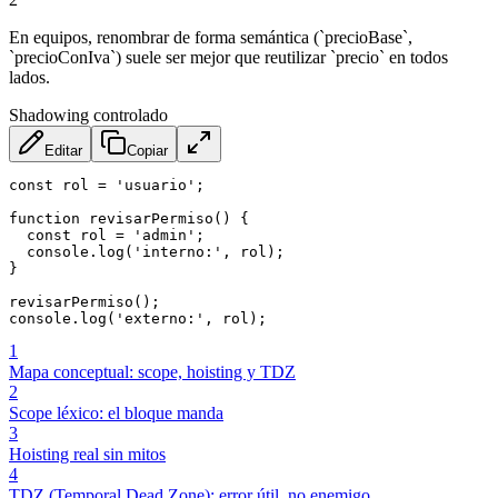
En equipos, renombrar de forma semántica (`precioBase`,
`precioConIva`) suele ser mejor que reutilizar `precio` en todos
lados.
Shadowing controlado
Editar
Copiar
const
 rol 
=
'usuario'
;
function
revisarPermiso
(
)
{
const
 rol 
=
'admin'
;
  console
.
log
(
'interno:'
,
 rol
)
;
}
revisarPermiso
(
)
;
console
.
log
(
'externo:'
,
 rol
)
;
1
Mapa conceptual: scope, hoisting y TDZ
2
Scope léxico: el bloque manda
3
Hoisting real sin mitos
4
TDZ (Temporal Dead Zone): error útil, no enemigo