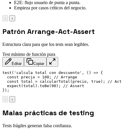
E2E: flujo usuario de punta a punta.
Empieza por casos críticos del negocio.
‹
›
Patrón Arrange-Act-Assert
Estructura clara para que los tests sean legibles.
Test mínimo de función pura
Editar
Copiar
test
(
'calcula total con descuento'
,
(
)
=>
{
const
 precio 
=
100
;
// Arrange
const
 total 
=
calcularTotal
(
precio
,
true
)
;
// Act
expect
(
total
)
.
toBe
(
90
)
;
// Assert
}
)
;
‹
›
Malas prácticas de testing
Tests frágiles generan falsa confianza.