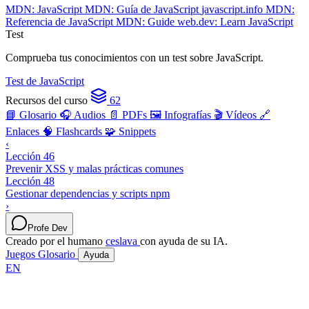
MDN: JavaScript
MDN: Guía de JavaScript
javascript.info
MDN:
Referencia de JavaScript
MDN: Guide
web.dev: Learn JavaScript
Test
Comprueba tus conocimientos con un test sobre JavaScript.
Test de JavaScript
Recursos del curso
62
📘 Glosario
🎧 Audios
📄 PDFs
🖼️ Infografías
🎬 Vídeos
🔗
Enlaces
🧠 Flashcards
🧩 Snippets
‹
Lección 46
Prevenir XSS y malas prácticas comunes
Lección 48
Gestionar dependencias y scripts npm
›
Profe Dev
Creado por el humano
ceslava
con ayuda de su IA.
Juegos
Glosario
Ayuda
EN