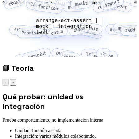
const
import
m
Código del tema: arrange-act-assert | mock | integration test
await
export
let
=>
return
function
async
arrange-act-assert |
mock | integration
class
this
querySel
addEventLis
try
extends
filter()
JSON
catch
test
Promise
parseInt
=>
Object
let
function
Array
const
fetch
📘
Teoría
‹
›
Qué probar: unidad vs
integración
Prueba comportamiento, no implementación interna.
Unidad: función aislada.
Integración: varios módulos colaborando.