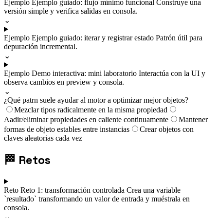
Ejemplo
Ejemplo guiado: flujo mínimo funcional
Construye una
versión simple y verifica salidas en consola.
⌄
Ejemplo
Ejemplo guiado: iterar y registrar estado
Patrón útil para
depuración incremental.
⌄
Ejemplo
Demo interactiva: mini laboratorio
Interactúa con la UI y
observa cambios en preview y consola.
⌄
¿Qué patrn suele ayudar al motor a optimizar mejor objetos?
Mezclar tipos radicalmente en la misma propiedad
Aadir/eliminar propiedades en caliente continuamente
Mantener
formas de objeto estables entre instancias
Crear objetos con
claves aleatorias cada vez
🏁
Retos
Reto
Reto 1: transformación controlada
Crea una variable
`resultado` transformando un valor de entrada y muéstrala en
consola.
⌄