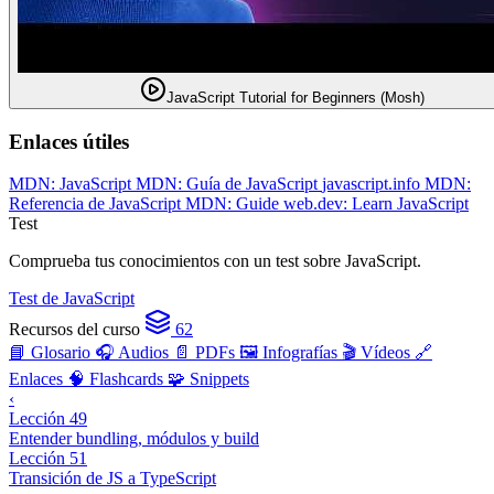
JavaScript Tutorial for Beginners (Mosh)
Enlaces útiles
MDN: JavaScript
MDN: Guía de JavaScript
javascript.info
MDN:
Referencia de JavaScript
MDN: Guide
web.dev: Learn JavaScript
Test
Comprueba tus conocimientos con un test sobre JavaScript.
Test de JavaScript
Recursos del curso
62
📘 Glosario
🎧 Audios
📄 PDFs
🖼️ Infografías
🎬 Vídeos
🔗
Enlaces
🧠 Flashcards
🧩 Snippets
‹
Lección 49
Entender bundling, módulos y build
Lección 51
Transición de JS a TypeScript