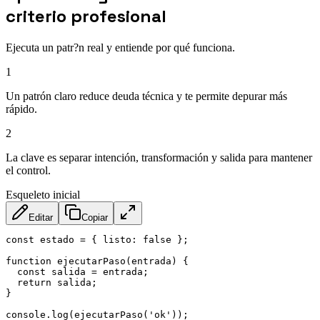
criterio profesional
Ejecuta un patr?n real y entiende por qué funciona.
1
Un patrón claro reduce deuda técnica y te permite depurar más
rápido.
2
La clave es separar intención, transformación y salida para mantener
el control.
Esqueleto inicial
Editar
Copiar
const
 estado 
=
{
listo
:
false
}
;
function
ejecutarPaso
(
entrada
)
{
const
 salida 
=
 entrada
;
return
 salida
;
}
console
.
log
(
ejecutarPaso
(
'ok'
)
)
;