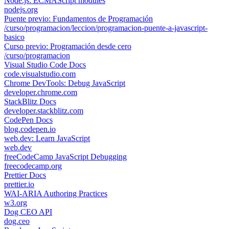
Node.js: ECMAScript modules
nodejs.org
Puente previo: Fundamentos de Programación
/curso/programacion/leccion/programacion-puente-a-javascript-
basico
Curso previo: Programación desde cero
/curso/programacion
Visual Studio Code Docs
code.visualstudio.com
Chrome DevTools: Debug JavaScript
developer.chrome.com
StackBlitz Docs
developer.stackblitz.com
CodePen Docs
blog.codepen.io
web.dev: Learn JavaScript
web.dev
freeCodeCamp JavaScript Debugging
freecodecamp.org
Prettier Docs
prettier.io
WAI-ARIA Authoring Practices
w3.org
Dog CEO API
dog.ceo