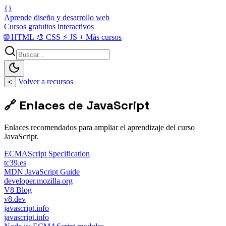
{}
Aprende diseño y desarrollo web
Cursos gratuitos interactivos
🌐
HTML
🎨
CSS
⚡
JS
+
Más cursos
Volver a recursos
<
🔗 Enlaces de JavaScript
Enlaces recomendados para ampliar el aprendizaje del curso
JavaScript.
ECMAScript Specification
tc39.es
MDN JavaScript Guide
developer.mozilla.org
V8 Blog
v8.dev
javascript.info
javascript.info