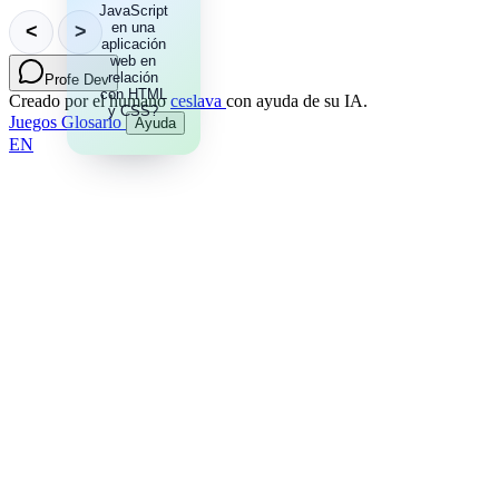
JavaScript
reglas y el
estado de la
en una
<
>
aplicación
interfaz.
web en
relación
Profe Dev
con HTML
Creado por el humano
ceslava
con ayuda de su IA.
y CSS?
Juegos
Glosario
Ayuda
EN