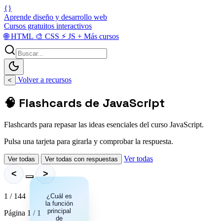
{}
Aprende diseño y desarrollo web
Cursos gratuitos interactivos
🌐
HTML
🎨
CSS
⚡
JS
+
Más cursos
Volver a recursos
<
🧠 Flashcards de JavaScript
Flashcards para repasar las ideas esenciales del curso JavaScript.
Pulsa una tarjeta para girarla y comprobar la respuesta.
Ver todas
Ver todas
Ver todas con respuestas
<
>
1 / 144
¿Cuál es
JavaScript
la función
decide el
comportamiento
principal
Página 1 / 1
dinámico, las
de