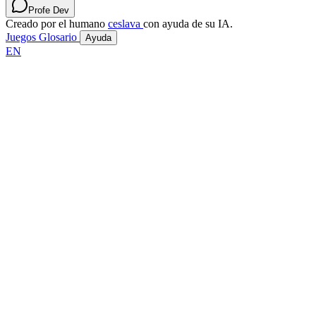
Profe Dev
Creado por el humano
ceslava
con ayuda de su IA.
Juegos
Glosario
Ayuda
EN