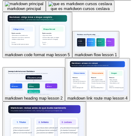
markdown principal
que es markdwon cursos ceslava
markdown code format map lesson 5
markdown flow lesson 1
markdown heading map lesson 2
markdown link route map lesson 4