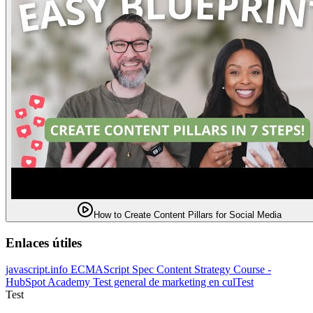
How to Create Content Pillars for Social Media
Enlaces útiles
javascript.info
ECMAScript Spec
Content Strategy Course -
HubSpot Academy
Test general de marketing en culTest
Test