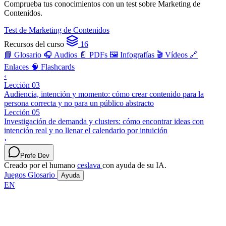
Comprueba tus conocimientos con un test sobre Marketing de
Contenidos.
Test de Marketing de Contenidos
Recursos del curso
16
📘 Glosario
🎧 Audios
📄 PDFs
🖼️ Infografías
🎬 Vídeos
🔗
Enlaces
🧠 Flashcards
‹
Lección 03
Audiencia, intención y momento: cómo crear contenido para la
persona correcta y no para un público abstracto
Lección 05
Investigación de demanda y clusters: cómo encontrar ideas con
intención real y no llenar el calendario por intuición
›
Profe Dev
Creado por el humano
ceslava
con ayuda de su IA.
Juegos
Glosario
Ayuda
EN