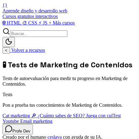
{}
Aprende diseño y desarrollo web
Cursos gratuitos interactivos
🌐
HTML
🎨
CSS
⚡
JS
+
Más cursos
Volver a recursos
<
🧪 Tests de Marketing de Contenidos
Tests de autoevaluación para medir tu progreso en Marketing de
Contenidos.
Tests
Pon a prueba tus conocimientos de Marketing de Contenidos.
Cat marketing
🔎 ¿Cuánto sabes de SEO? Juega con culTest
Youtube
Email marketing
Profe Dev
Creado por el humano
ceslava
con ayuda de su IA.