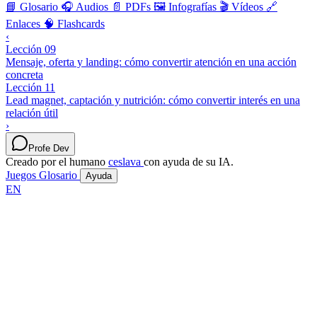
📘 Glosario
🎧 Audios
📄 PDFs
🖼️ Infografías
🎬 Vídeos
🔗
Enlaces
🧠 Flashcards
‹
Lección 09
Mensaje, oferta y landing: cómo convertir atención en una acción
concreta
Lección 11
Lead magnet, captación y nutrición: cómo convertir interés en una
relación útil
›
Profe Dev
Creado por el humano
ceslava
con ayuda de su IA.
Juegos
Glosario
Ayuda
EN