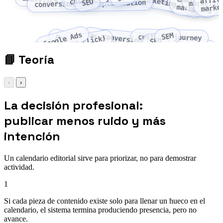
content marketing
social media marketing
SEO
conversion rate optimization
marketin
marke
marketing
Google Ads
analytics
SEM
conversion rate
customer journey
Facebook Ads
PPC (pay-per-click)
SEO
optimization
📘
Teoría
‹
›
La decisión profesional:
publicar menos ruido y más
intención
Un calendario editorial sirve para priorizar, no para demostrar
actividad.
1
Si cada pieza de contenido existe solo para llenar un hueco en el
calendario, el sistema termina produciendo presencia, pero no
avance.