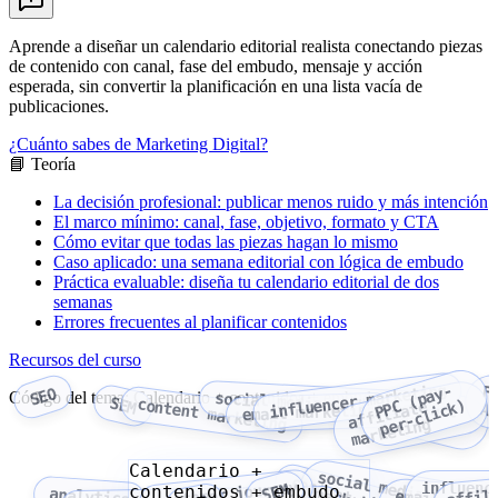
Aprende a diseñar un calendario editorial realista conectando piezas
de contenido con canal, fase del embudo, mensaje y acción
esperada, sin convertir la planificación en una lista vacía de
publicaciones.
¿Cuánto sabes de Marketing Digital?
📘 Teoría
La decisión profesional: publicar menos ruido y más intención
El marco mínimo: canal, fase, objetivo, formato y CTA
Cómo evitar que todas las piezas hagan lo mismo
Caso aplicado: una semana editorial con lógica de embudo
Práctica evaluable: diseña tu calendario editorial de dos
semanas
Errores frecuentes al planificar contenidos
Recursos del curso
influencer marketing
P
P
(
p
a
y
-
p
e
r
-
c
l
i
c
k
F
SEO
Código del tema: Calendario + contenidos + embudo
social media marketing
Google
SEM
content marketing
C
)
affiliate
A
email marketing
Ads
marketing
Calendario +
customer journey
influenc
SEM
contenidos + embudo
affil
analytics
email