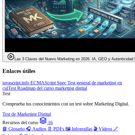
Las 3 Claves del Nuevo Marketing en 2026: IA, GEO y Autenticidad 
Enlaces útiles
javascript.info
ECMAScript Spec
Test general de marketing en
culTest
Roadmap del curso marketing digital
Test
Comprueba tus conocimientos con un test sobre Marketing Digital.
Test de Marketing Digital
Recursos del curso
16
📘 Glosario
🎧 Audios
📄 PDFs
🖼️ Infografías
🎬 Vídeos
🔗