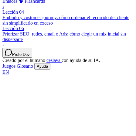
Enlaces
🧠 Flashcards
‹
Lección 04
Embudo y customer journey: cómo ordenar el recorrido del cliente
sin simplificarlo en exceso
Lección 06
Priorizar SEO, redes, email o Ads: cómo elegir un mix inicial sin
dispersarte
›
Profe Dev
Creado por el humano
ceslava
con ayuda de su IA.
Juegos
Glosario
Ayuda
EN