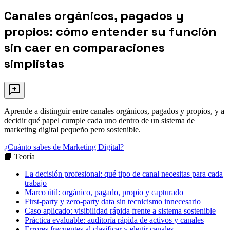
Canales orgánicos, pagados y
propios: cómo entender su función
sin caer en comparaciones
simplistas
Aprende a distinguir entre canales orgánicos, pagados y propios, y a
decidir qué papel cumple cada uno dentro de un sistema de
marketing digital pequeño pero sostenible.
¿Cuánto sabes de Marketing Digital?
📘 Teoría
La decisión profesional: qué tipo de canal necesitas para cada
trabajo
Marco útil: orgánico, pagado, propio y capturado
First-party y zero-party data sin tecnicismo innecesario
Caso aplicado: visibilidad rápida frente a sistema sostenible
Práctica evaluable: auditoría rápida de activos y canales
Errores frecuentes al clasificar y elegir canales